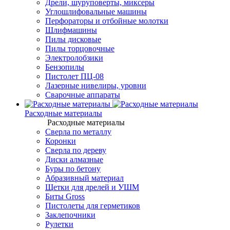
Дрели, шуруповерты, миксеры
Углошлифовальные машины
Перфораторы и отбойные молотки
Шлифмашины
Пилы дисковые
Пилы торцовочные
Электролобзики
Бензопилы
Пистолет ПЦ-08
Лазерные нивелиры, уровни
Сварочные аппараты
Расходные материалы
Расходные материалы
Сверла по металлу
Коронки
Сверла по дереву
Диски алмазные
Буры по бетону
Абразивный материал
Щетки для дрелей и УШМ
Биты Gross
Пистолеты для герметиков
Заклепочники
Рулетки