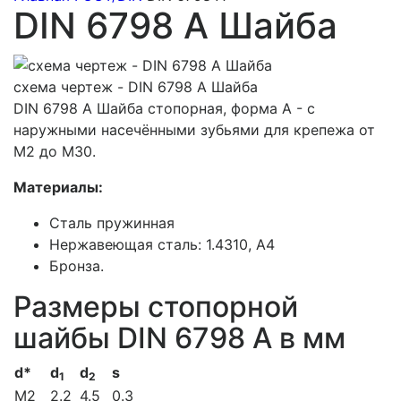
DIN 6798 A Шайба
схема чертеж - DIN 6798 A Шайба
DIN 6798 A Шайба стопорная, форма А - с
наружными насечёнными зубьями для крепежа от
М2 до М30.
Материалы:
Сталь пружинная
Нержавеющая сталь: 1.4310, А4
Бронза.
Размеры стопорной
шайбы DIN 6798 A в мм
d*
d
d
s
1
2
M2
2.2
4.5
0.3