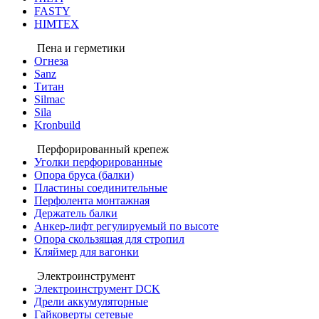
FASTY
HIMTEX
Пена и герметики
Огнеза
Sanz
Титан
Silmac
Sila
Kronbuild
Перфорированный крепеж
Уголки перфорированные
Опора бруса (балки)
Пластины соединительные
Перфолента монтажная
Держатель балки
Анкер-лифт регулируемый по высоте
Опора скользящая для стропил
Кляймер для вагонки
Электроинструмент
Электроинструмент DCK
Дрели аккумуляторные
Гайковерты сетевые