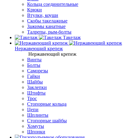
Кольца соединительные
Крюки
Втулки, коуши
Скобы такелажные
Зажимы канатные
Талрепы, рым-болты
Такелаж
Нержавеющий крепеж
Нержавеющий крепеж
Винты
Болты
Саморезы
Гайки
Шайбы
Заклепки
Штифты
Трос
Стопорные кольца
Цепи
Шплинты
Стопорные шайбы
Хомуты
Шпонки