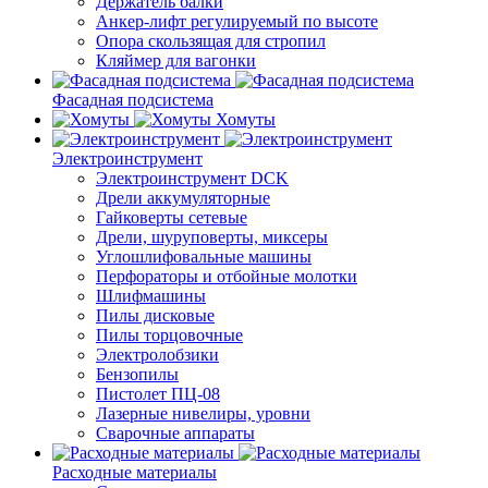
Держатель балки
Анкер-лифт регулируемый по высоте
Опора скользящая для стропил
Кляймер для вагонки
Фасадная подсистема
Хомуты
Электроинструмент
Электроинструмент DCK
Дрели аккумуляторные
Гайковерты сетевые
Дрели, шуруповерты, миксеры
Углошлифовальные машины
Перфораторы и отбойные молотки
Шлифмашины
Пилы дисковые
Пилы торцовочные
Электролобзики
Бензопилы
Пистолет ПЦ-08
Лазерные нивелиры, уровни
Сварочные аппараты
Расходные материалы