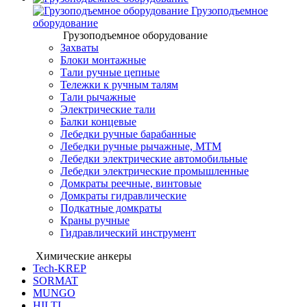
Грузоподъемное
оборудование
Грузоподъемное оборудование
Захваты
Блоки монтажные
Тали ручные цепные
Тележки к ручным талям
Тали рычажные
Электрические тали
Балки концевые
Лебедки ручные барабанные
Лебедки ручные рычажные, МТМ
Лебедки электрические автомобильные
Лебедки электрические промышленные
Домкраты реечные, винтовые
Домкраты гидравлические
Подкатные домкраты
Краны ручные
Гидравлический инструмент
Химические анкеры
Tech-KREP
SORMAT
MUNGO
HILTI