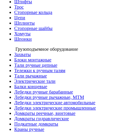
Штифты
Трос
Стопорные кольца
Цепи
Шплинты
Стопорные шайбы
Хомуты
Шпонки
Грузоподъемное оборудование
Захваты
Блоки монтажные
Тали ручные цепные
Тележки к ручным талям
Тали рычажные
Электрические тали
Балки концевые
Лебедки ручные барабанные
Лебедки ручные рычажные, МТМ
Лебедки электрические автомобильные
Лебедки электрические промышленные
Домкраты реечные, винтовые
Домкраты гидравлические
Подкатные домкраты
Краны ручные