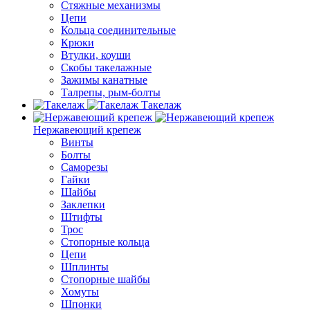
Стяжные механизмы
Цепи
Кольца соединительные
Крюки
Втулки, коуши
Скобы такелажные
Зажимы канатные
Талрепы, рым-болты
Такелаж
Нержавеющий крепеж
Винты
Болты
Саморезы
Гайки
Шайбы
Заклепки
Штифты
Трос
Стопорные кольца
Цепи
Шплинты
Стопорные шайбы
Хомуты
Шпонки