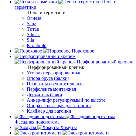
Пена и
герметики
Пена и герметики
Огнеза
Sanz
Титан
Silmac
Sila
Kronbuild
Пороховое
Перфорированный крепеж
Перфорированный крепеж
Уголки перфорированные
Опора бруса (балки)
Пластины соединительные
Перфолента монтажная
Держатель балки
Анкер-лифт регулируемый по высоте
Опора скользящая для стропил
Кляймер для вагонки
Фасадная подсистема
Хомуты