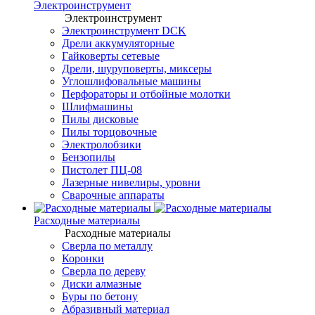
Электроинструмент
Электроинструмент
Электроинструмент DCK
Дрели аккумуляторные
Гайковерты сетевые
Дрели, шуруповерты, миксеры
Углошлифовальные машины
Перфораторы и отбойные молотки
Шлифмашины
Пилы дисковые
Пилы торцовочные
Электролобзики
Бензопилы
Пистолет ПЦ-08
Лазерные нивелиры, уровни
Сварочные аппараты
Расходные материалы
Расходные материалы
Сверла по металлу
Коронки
Сверла по дереву
Диски алмазные
Буры по бетону
Абразивный материал