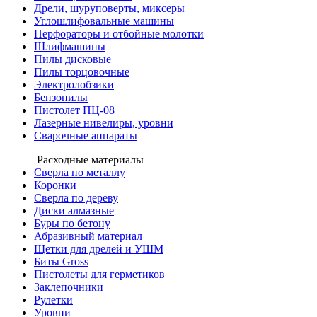
Дрели, шуруповерты, миксеры
Углошлифовальные машины
Перфораторы и отбойные молотки
Шлифмашины
Пилы дисковые
Пилы торцовочные
Электролобзики
Бензопилы
Пистолет ПЦ-08
Лазерные нивелиры, уровни
Сварочные аппараты
Расходные материалы
Сверла по металлу
Коронки
Сверла по дереву
Диски алмазные
Буры по бетону
Абразивный материал
Щетки для дрелей и УШМ
Биты Gross
Пистолеты для герметиков
Заклепочники
Рулетки
Уровни