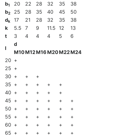
b
20
22
28
32
35
38
1
b
25
28
35
40
45
50
2
d
17
21
28
32
35
38
k
k
5.5
7
9
11.5
12
13
t
3
4
4
4
5
6
d
l
M10
M12
M16
M20
M22
M24
20
+
25
+
30
+
+
+
35
+
+
+
+
+
40
+
+
+
+
+
45
+
+
+
+
+
+
50
+
+
+
+
+
+
55
+
+
+
+
+
+
60
+
+
+
+
+
+
65
+
+
+
+
+
+