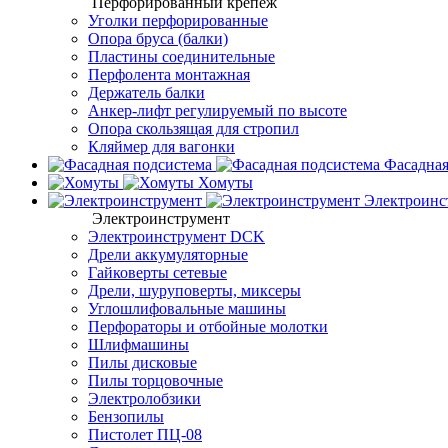
Перфорированный крепеж
Уголки перфорированные
Опора бруса (балки)
Пластины соединительные
Перфолента монтажная
Держатель балки
Анкер-лифт регулируемый по высоте
Опора скользящая для стропил
Кляймер для вагонки
Фасадная
Хомуты
Электроинс
Электроинструмент
Электроинструмент DCK
Дрели аккумуляторные
Гайковерты сетевые
Дрели, шуруповерты, миксеры
Углошлифовальные машины
Перфораторы и отбойные молотки
Шлифмашины
Пилы дисковые
Пилы торцовочные
Электролобзики
Бензопилы
Пистолет ПЦ-08