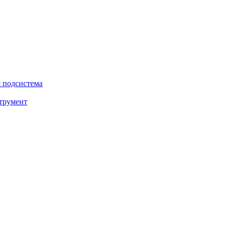
 подсистема
трумент