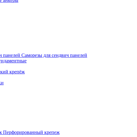
е анкеры
Саморезы для сендвич панелей
ундаментные
кий крепёж
ки
Перфорированный крепеж