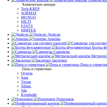
Химически
Химические анкеры
Tech-KREP
SORMAT
MUNGO
HILTI
FASTY
HIMTEX
Дюбели
Анкеры
Болты ф
Саморезы
Метричес
Заклепки
Пена и гермети
Пена и герметики
Огнеза
Sanz
Титан
Silmac
Sila
Kronbuild
Пороховое