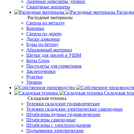
Лазерные нивелиры, уровни
Сварочные аппараты
Расходн
Расходные материалы
Сверла по металлу
Коронки
Сверла по дереву
Диски алмазные
Буры по бетону
Абразивный материал
Щетки для дрелей и УШМ
Биты Gross
Пистолеты для герметиков
Заклепочники
Рулетки
Уровни
Складская тех
Складская техника
Тележки складские гидравлические
Тележки складские электрические самоходные
Штабелеры ручные гидравлические
Штабелеры самоходные
Штабелеры с электроподъемом
Подъемники электрические