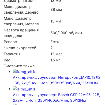
Диаметр патрона
13 мм
Макс. диаметр
38 мм
сверления, дерево
Макс. диаметр
13 мм
сверления, металл
Частота вращения
500/1900 об/мин
шпинделя
Реверс
Есть
Число скоростей
2
Гарантия
12 мес.
Вес
1.5 кг
Смотрите также
Акк. дрель-шуруповерт Интерскол ДА-10/18Л2,
18В, 2х1,5 Ач Li-Ion, 350/1350об/мин, 35/19Нм
Акк. дрель-шуруповерт Bosch GSR 12V-15, 12В,
2х2Ач Li-Ion, 350/1400об/мин, 30/13Нм