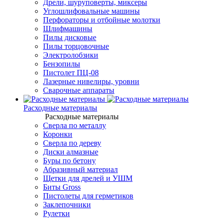
Дрели, шуруповерты, миксеры
Углошлифовальные машины
Перфораторы и отбойные молотки
Шлифмашины
Пилы дисковые
Пилы торцовочные
Электролобзики
Бензопилы
Пистолет ПЦ-08
Лазерные нивелиры, уровни
Сварочные аппараты
Расходные материалы
Расходные материалы
Сверла по металлу
Коронки
Сверла по дереву
Диски алмазные
Буры по бетону
Абразивный материал
Щетки для дрелей и УШМ
Биты Gross
Пистолеты для герметиков
Заклепочники
Рулетки