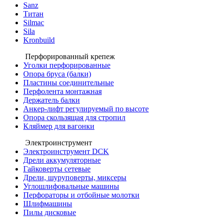
Sanz
Титан
Silmac
Sila
Kronbuild
Перфорированный крепеж
Уголки перфорированные
Опора бруса (балки)
Пластины соединительные
Перфолента монтажная
Держатель балки
Анкер-лифт регулируемый по высоте
Опора скользящая для стропил
Кляймер для вагонки
Электроинструмент
Электроинструмент DCK
Дрели аккумуляторные
Гайковерты сетевые
Дрели, шуруповерты, миксеры
Углошлифовальные машины
Перфораторы и отбойные молотки
Шлифмашины
Пилы дисковые