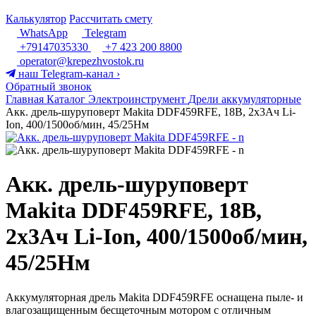
Калькулятор
Рассчитать смету
WhatsApp
Telegram
+79147035330
+7 423 200 8800
operator@krepezhvostok.ru
наш Telegram-канал
›
Обратный звонок
Главная
Каталог
Электроинструмент
Дрели аккумуляторные
Акк. дрель-шуруповерт Makita DDF459RFE, 18В, 2х3Ач Li-
Ion, 400/1500об/мин, 45/25Нм
Акк. дрель-шуруповерт
Makita DDF459RFE, 18В,
2х3Ач Li-Ion, 400/1500об/мин,
45/25Нм
Аккумуляторная дрель Makita DDF459RFE оснащена пыле- и
влагозащищенным бесщеточным мотором с отличным