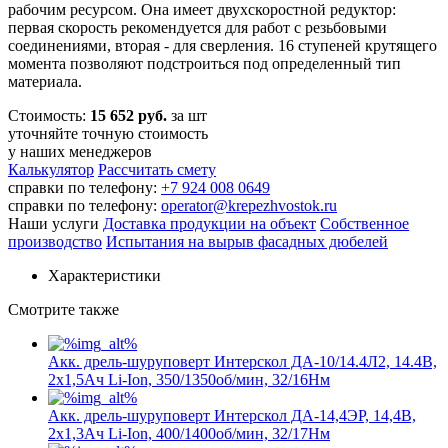
рабочим ресурсом. Она имеет двухскоростной редуктор:
первая скорость рекомендуется для работ с резьбовыми
соединениями, вторая - для сверления. 16 ступеней крутящего
момента позволяют подстроиться под определенный тип
материала.
Стоимость:
15 652 руб.
за шт
уточняйте точную стоимость
у наших менеджеров
Калькулятор
Рассчитать смету
справки по телефону:
+7 924 008 0649
справки по телефону:
operator@krepezhvostok.ru
Наши услуги
Доставка продукции на объект
Собственное
производство
Испытания на вырыв фасадных дюбелей
Характеристики
Смотрите также
Акк. дрель-шуруповерт Интерскол ДА-10/14.4Л2, 14.4В,
2х1,5Ач Li-Ion, 350/1350об/мин, 32/16Нм
Акк. дрель-шуруповерт Интерскол ДА-14,4ЭР, 14,4В,
2х1,3Ач Li-Ion, 400/1400об/мин, 32/17Нм