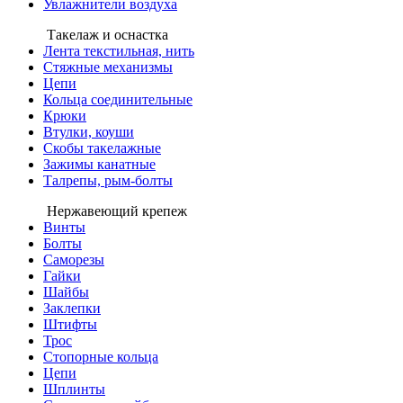
Увлажнители воздуха
Такелаж и оснастка
Лента текстильная, нить
Стяжные механизмы
Цепи
Кольца соединительные
Крюки
Втулки, коуши
Скобы такелажные
Зажимы канатные
Талрепы, рым-болты
Нержавеющий крепеж
Винты
Болты
Саморезы
Гайки
Шайбы
Заклепки
Штифты
Трос
Стопорные кольца
Цепи
Шплинты