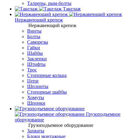
Талрепы, рым-болты
Такелаж
Нержавеющий крепеж
Нержавеющий крепеж
Винты
Болты
Саморезы
Гайки
Шайбы
Заклепки
Штифты
Трос
Стопорные кольца
Цепи
Шплинты
Стопорные шайбы
Хомуты
Шпонки
Грузоподъемное
оборудование
Грузоподъемное оборудование
Захваты
Блоки монтажные