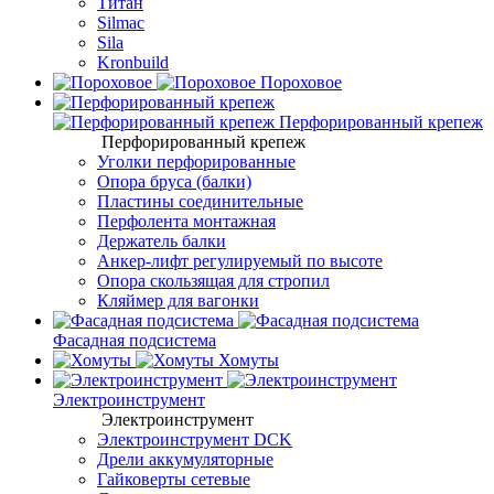
Титан
Silmac
Sila
Kronbuild
Пороховое
Перфорированный крепеж
Перфорированный крепеж
Уголки перфорированные
Опора бруса (балки)
Пластины соединительные
Перфолента монтажная
Держатель балки
Анкер-лифт регулируемый по высоте
Опора скользящая для стропил
Кляймер для вагонки
Фасадная подсистема
Хомуты
Электроинструмент
Электроинструмент
Электроинструмент DCK
Дрели аккумуляторные
Гайковерты сетевые