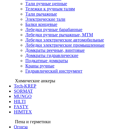
Тали ручные цепные
Тележки к ручным талям
Тали рычажные
Электрические тали
Балки концевые
Лебедки ручные барабанные
Лебедки ручные рычажные, МТМ
Лебедки электрические автомобильные
Лебедки электрические промышленные
Домкраты реечные, винтовые
Домкраты гидравлические
Подкатные домкраты
Краны ручные
Гидравлический инструмент
Химические анкеры
Tech-KREP
SORMAT
MUNGO
HILTI
FASTY
HIMTEX
Пена и герметики
Огнеза