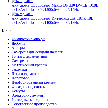
Акк. дрель-шуруповерт Makita DF 330 DWLE, 10.8В,
2х1,3Ач Li-Ion, 350/1300об/мин, 24/14Нм
Акк. дрель-шуруповерт Интерскол ДА-18ЭР, 18В,
2х1,3Ач Li-Ion, 400/1400об/мин, 35/18Нм
Каталог
Химические анкеры
Дюбели
Анкеры
Саморезы для сендвич панелей
Болты фундаментные
Саморезы
Метрический крепёж
Заклепки
Пена и герметики
Пороховое
Перфорированный крепеж
Фасадная подсистема
Хомуты
Электроинструмент
Расходные материалы
Собственное производство