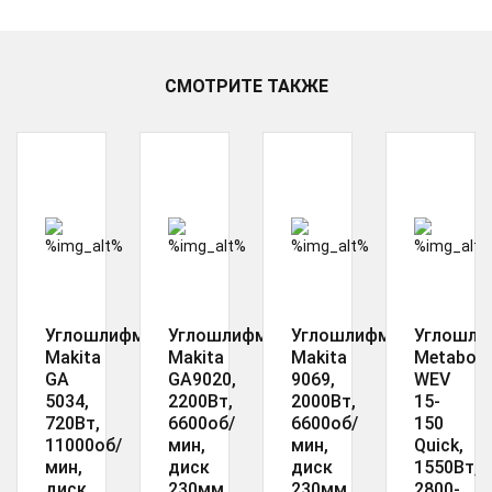
СМОТРИТЕ ТАКЖЕ
Углошлифмашина
Углошлифмашина
Углошлифмашина
Углошли
Makita
Makita
Makita
Metabo
GA
GA9020,
9069,
WEV
5034,
2200Вт,
2000Вт,
15-
720Вт,
6600об/
6600об/
150
11000об/
мин,
мин,
Quick,
мин,
диск
диск
1550Вт,
диск
230мм
230мм
2800-