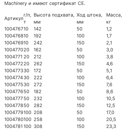
Machinery и имеют сертификат CE.
г/п,
Высота подхвата,
Ход штока,
Масса,
Артикул
т
мм
мм
кг
1004767
10
142
50
1,2
1004768
10
192
100
1,7
1004769
10
242
150
2,1
1004770
20
162
50
3,0
1004771
20
212
100
3,8
1004772
20
262
150
4,6
1004773
30
172
50
5,1
1004774
30
222
100
6,4
1004775
30
272
150
7,6
1004776
50
182
50
8,6
1004777
50
232
100
10,5
1004778
50
282
150
12,5
1004779
100
208
50
17,0
1004780
100
258
100
20,5
1004781
100
308
150
23,3