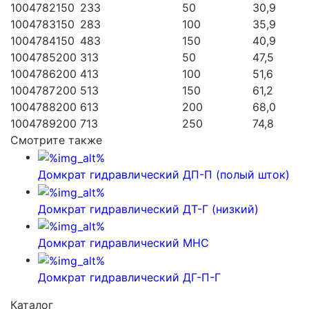
1004782
150
233
50
30,9
1004783
150
283
100
35,9
1004784
150
483
150
40,9
1004785
200
313
50
47,5
1004786
200
413
100
51,6
1004787
200
513
150
61,2
1004788
200
613
200
68,0
1004789
200
713
250
74,8
Смотрите также
Домкрат гидравлический ДП-П (полый шток)
Домкрат гидравлический ДТ-Г (низкий)
Домкрат гидравлический МНС
Домкрат гидравлический ДГ-П-Г
Каталог