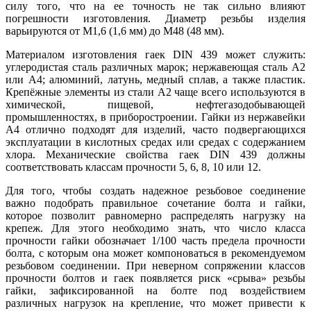
силу того, что на ее точность не так сильно влияют
погрешности изготовления. Диаметр резьбы изделия
варьируются от М1,6 (1,6 мм) до М48 (48 мм).
Материалом изготовления гаек DIN 439 может служить:
углеродистая сталь различных марок; нержавеющая сталь А2
или А4; алюминий, латунь, медный сплав, а также пластик.
Крепёжные элементы из стали А2 чаще всего используются в
химической, пищевой, нефтегазодобывающей
промышленностях, в приборостроении. Гайки из нержавейки
А4 отлично подходят для изделий, часто подвергающихся
эксплуатации в кислотных средах или средах с содержанием
хлора. Механические свойства гаек DIN 439 должны
соответствовать классам прочности 5, 6, 8, 10 или 12.
Для того, чтобы создать надежное резьбовое соединение
важно подобрать правильное сочетание болта и гайки,
которое позволит равномерно распределять нагрузку на
крепеж. Для этого необходимо знать, что число класса
прочности гайки обозначает 1/100 часть предела прочности
болта, с которым она может компоноваться в рекомендуемом
резьбовом соединении. При неверном сопряжении классов
прочности болтов и гаек появляется риск «срыва» резьбы
гайки, зафиксированной на болте под воздействием
различных нагрузок на крепление, что может привести к