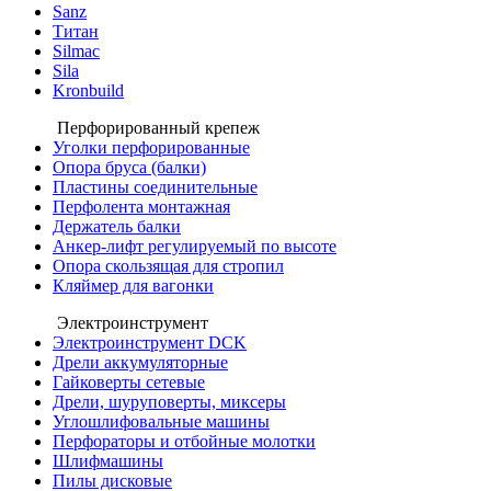
Sanz
Титан
Silmac
Sila
Kronbuild
Перфорированный крепеж
Уголки перфорированные
Опора бруса (балки)
Пластины соединительные
Перфолента монтажная
Держатель балки
Анкер-лифт регулируемый по высоте
Опора скользящая для стропил
Кляймер для вагонки
Электроинструмент
Электроинструмент DCK
Дрели аккумуляторные
Гайковерты сетевые
Дрели, шуруповерты, миксеры
Углошлифовальные машины
Перфораторы и отбойные молотки
Шлифмашины
Пилы дисковые