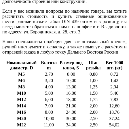
долговечность строения или конструкции.
Если у вас возникли вопросы по наличию товара, вы хотите
рассчитать стоимость и купить стальные оцинкованные
шестигранные низкие гайки DIN 439 оптом и в розницу, вы
всегда можете обратиться к нам в наш офис в г. Владивосток
по адресу: ул. Бородинская, д. 28, стр. 3.
Наши специалисты подберут для вас оптимальный крепеж,
ручной инструмент и оснастку, а также помогут с расчётом и
отправкой заказа в любую точку Дальнего Востока России.
Номинальный
Высота
Размер под
Шаг
Вес 1000
диаметр, D
m
ключ, S
резьбы
шт. (кг)
M5
2,70
8,00
0,80
0,72
M6
3,20
10,00
1,00
1,42
M8
4,00
13,00
1,25
2,94
M10
5,00
16,00
1,50
5,46
M12
6,00
18,00
1,75
7,83
M14
7,00
21,00
2,00
12,60
M16
8,00
24,00
2,00
18,76
M20
10,00
30,00
2,50
37,24
M22
11,00
34,00
2,50
54,02