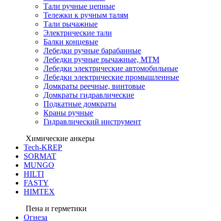
Тали ручные цепные
Тележки к ручным талям
Тали рычажные
Электрические тали
Балки концевые
Лебедки ручные барабанные
Лебедки ручные рычажные, МТМ
Лебедки электрические автомобильные
Лебедки электрические промышленные
Домкраты реечные, винтовые
Домкраты гидравлические
Подкатные домкраты
Краны ручные
Гидравлический инструмент
Химические анкеры
Tech-KREP
SORMAT
MUNGO
HILTI
FASTY
HIMTEX
Пена и герметики
Огнеза