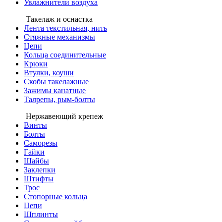
Увлажнители воздуха
Такелаж и оснастка
Лента текстильная, нить
Стяжные механизмы
Цепи
Кольца соединительные
Крюки
Втулки, коуши
Скобы такелажные
Зажимы канатные
Талрепы, рым-болты
Нержавеющий крепеж
Винты
Болты
Саморезы
Гайки
Шайбы
Заклепки
Штифты
Трос
Стопорные кольца
Цепи
Шплинты