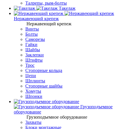
Талрепы, рым-болты
Такелаж
Нержавеющий крепеж
Нержавеющий крепеж
Винты
Болты
Саморезы
Гайки
Шайбы
Заклепки
Штифты
Трос
Стопорные кольца
Цепи
Шплинты
Стопорные шайбы
Хомуты
Шпонки
Грузоподъемное
оборудование
Грузоподъемное оборудование
Захваты
Блоки монтажные