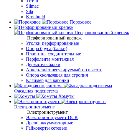
Титан
Silmac
Sila
Kronbuild
Пороховое
Перфорированный крепеж
Перфорированный крепеж
Уголки перфорированные
Опора бруса (балки)
Пластины соединительные
Перфолента монтажная
Держатель балки
Анкер-лифт регулируемый по высоте
Опора скользящая для стропил
Кляймер для вагонки
Фасадная подсистема
Хомуты
Электроинструмент
Электроинструмент
Электроинструмент DCK
Дрели аккумуляторные
Гайковерты сетевые