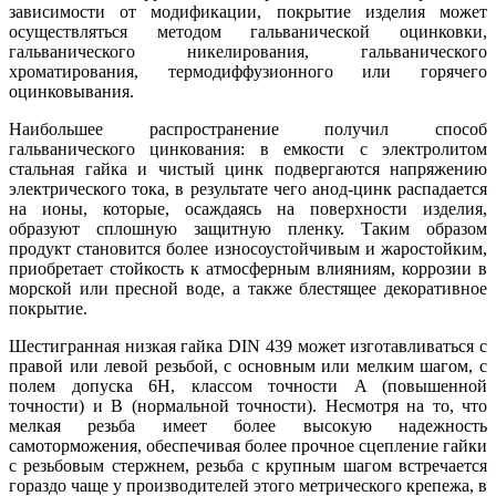
зависимости от модификации, покрытие изделия может
осуществляться методом гальванической оцинковки,
гальванического никелирования, гальванического
хроматирования, термодиффузионного или горячего
оцинковывания.
Наибольшее распространение получил способ
гальванического цинкования: в емкости с электролитом
стальная гайка и чистый цинк подвергаются напряжению
электрического тока, в результате чего анод-цинк распадается
на ионы, которые, осаждаясь на поверхности изделия,
образуют сплошную защитную пленку. Таким образом
продукт становится более износоустойчивым и жаростойким,
приобретает стойкость к атмосферным влияниям, коррозии в
морской или пресной воде, а также блестящее декоративное
покрытие.
Шестигранная низкая гайка DIN 439 может изготавливаться с
правой или левой резьбой, с основным или мелким шагом, с
полем допуска 6Н, классом точности A (повышенной
точности) и B (нормальной точности). Несмотря на то, что
мелкая резьба имеет более высокую надежность
самоторможения, обеспечивая более прочное сцепление гайки
с резьбовым стержнем, резьба с крупным шагом встречается
гораздо чаще у производителей этого метрического крепежа, в