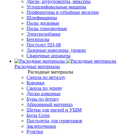
Дрели, шуруповерты, миксеры
Углошлифовальные машины
Перфораторы и отбойные молотки
Шлифмашины
Пилы дисковые
Пилы торцовочные
Электролобзики
Бензопилы
Пистолет ПЦ-08
Лазерные нивелиры, уровни
Сварочные аппараты
Расходные материалы
Расходные материалы
Сверла по металлу
Коронки
Сверла по дереву
Диски алмазные
Буры по бетону
Абразивный материал
Щетки для дрелей и УШМ
Биты Gross
Пистолеты для герметиков
Заклепочники
Рулетки