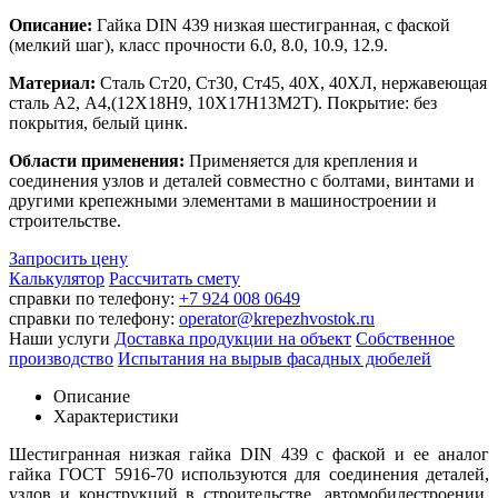
Описание:
Гайка DIN 439 низкая шестигранная, с фаской
(мелкий шаг), класс прочности 6.0, 8.0, 10.9, 12.9.
Материал:
Сталь Ст20, Ст30, Ст45, 40Х, 40ХЛ, нержавеющая
сталь А2, А4,(12Х18Н9, 10Х17Н13М2Т). Покрытие: без
покрытия, белый цинк.
Области применения:
Применяется для крепления и
соединения узлов и деталей совместно с болтами, винтами и
другими крепежными элементами в машиностроении и
строительстве.
Запросить цену
Калькулятор
Рассчитать смету
справки по телефону:
+7 924 008 0649
справки по телефону:
operator@krepezhvostok.ru
Наши услуги
Доставка продукции на объект
Собственное
производство
Испытания на вырыв фасадных дюбелей
Описание
Характеристики
Шестигранная низкая гайка DIN 439 с фаской и ее аналог
гайка ГОСТ 5916-70 используются для соединения деталей,
узлов и конструкций в строительстве, автомобилестроении,