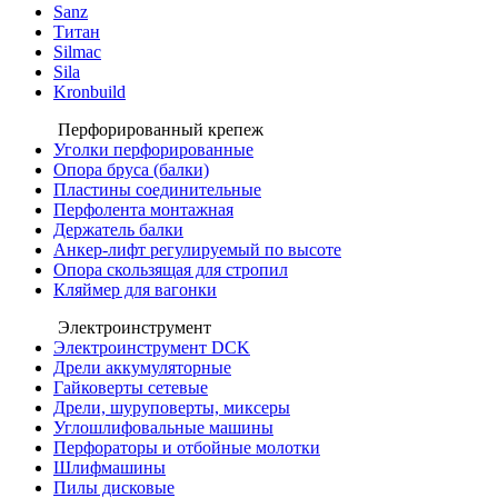
Sanz
Титан
Silmac
Sila
Kronbuild
Перфорированный крепеж
Уголки перфорированные
Опора бруса (балки)
Пластины соединительные
Перфолента монтажная
Держатель балки
Анкер-лифт регулируемый по высоте
Опора скользящая для стропил
Кляймер для вагонки
Электроинструмент
Электроинструмент DCK
Дрели аккумуляторные
Гайковерты сетевые
Дрели, шуруповерты, миксеры
Углошлифовальные машины
Перфораторы и отбойные молотки
Шлифмашины
Пилы дисковые