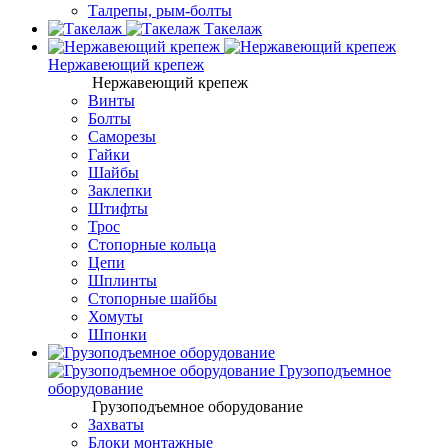
Талрепы, рым-болты
Такелаж
Нержавеющий крепеж
Нержавеющий крепеж
Винты
Болты
Саморезы
Гайки
Шайбы
Заклепки
Штифты
Трос
Стопорные кольца
Цепи
Шплинты
Стопорные шайбы
Хомуты
Шпонки
Грузоподъемное
оборудование
Грузоподъемное оборудование
Захваты
Блоки монтажные