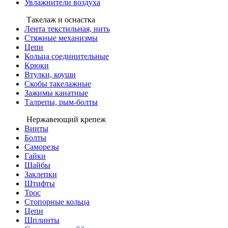
Увлажнители воздуха
Такелаж и оснастка
Лента текстильная, нить
Стяжные механизмы
Цепи
Кольца соединительные
Крюки
Втулки, коуши
Скобы такелажные
Зажимы канатные
Талрепы, рым-болты
Нержавеющий крепеж
Винты
Болты
Саморезы
Гайки
Шайбы
Заклепки
Штифты
Трос
Стопорные кольца
Цепи
Шплинты