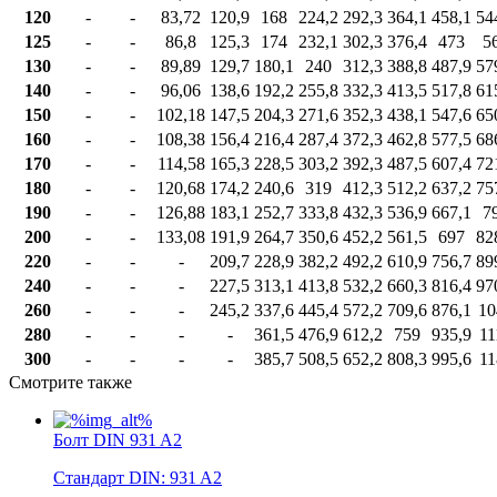
120
-
-
83,72
120,9
168
224,2
292,3
364,1
458,1
54
125
-
-
86,8
125,3
174
232,1
302,3
376,4
473
5
130
-
-
89,89
129,7
180,1
240
312,3
388,8
487,9
57
140
-
-
96,06
138,6
192,2
255,8
332,3
413,5
517,8
61
150
-
-
102,18
147,5
204,3
271,6
352,3
438,1
547,6
65
160
-
-
108,38
156,4
216,4
287,4
372,3
462,8
577,5
68
170
-
-
114,58
165,3
228,5
303,2
392,3
487,5
607,4
72
180
-
-
120,68
174,2
240,6
319
412,3
512,2
637,2
75
190
-
-
126,88
183,1
252,7
333,8
432,3
536,9
667,1
7
200
-
-
133,08
191,9
264,7
350,6
452,2
561,5
697
82
220
-
-
-
209,7
228,9
382,2
492,2
610,9
756,7
89
240
-
-
-
227,5
313,1
413,8
532,2
660,3
816,4
97
260
-
-
-
245,2
337,6
445,4
572,2
709,6
876,1
10
280
-
-
-
-
361,5
476,9
612,2
759
935,9
11
300
-
-
-
-
385,7
508,5
652,2
808,3
995,6
11
Смотрите также
Болт DIN 931 A2
Стандарт DIN: 931 A2