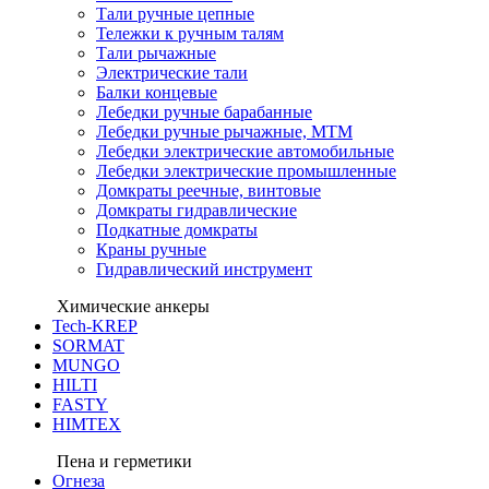
Тали ручные цепные
Тележки к ручным талям
Тали рычажные
Электрические тали
Балки концевые
Лебедки ручные барабанные
Лебедки ручные рычажные, МТМ
Лебедки электрические автомобильные
Лебедки электрические промышленные
Домкраты реечные, винтовые
Домкраты гидравлические
Подкатные домкраты
Краны ручные
Гидравлический инструмент
Химические анкеры
Tech-KREP
SORMAT
MUNGO
HILTI
FASTY
HIMTEX
Пена и герметики
Огнеза