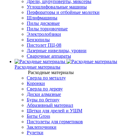
Дрели, шуруповерты, миксеры
Углошлифовальные машины
Перфораторы и отбойные молотки
Шлифмашины
Пилы дисковые
Пилы торцовочные
Электролобзики
Бензопилы
Пистолет ПЦ-08
Лазерные нивелиры, уровни
Сварочные аппараты
Расходные материалы
Расходные материалы
Сверла по металлу
Коронки
Сверла по дереву
Диски алмазные
Буры по бетону
Абразивный материал
Щетки для дрелей и УШМ
Биты Gross
Пистолеты для герметиков
Заклепочники
Рулетки