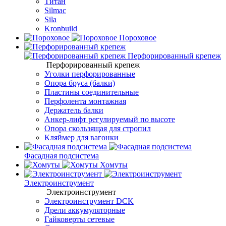
Титан
Silmac
Sila
Kronbuild
Пороховое
Перфорированный крепеж
Перфорированный крепеж
Уголки перфорированные
Опора бруса (балки)
Пластины соединительные
Перфолента монтажная
Держатель балки
Анкер-лифт регулируемый по высоте
Опора скользящая для стропил
Кляймер для вагонки
Фасадная подсистема
Хомуты
Электроинструмент
Электроинструмент
Электроинструмент DCK
Дрели аккумуляторные
Гайковерты сетевые