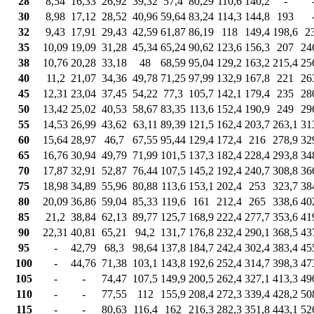
28
8,54
16,33
26,92
39,32
57,4
80,29
110,6
140,2
-
30
8,98
17,12
28,52
40,96
59,64
83,24
114,3
144,8
193
32
9,43
17,91
29,43
42,59
61,87
86,19
118
149,4
198,6
2
35
10,09
19,09
31,28
45,34
65,24
90,62
123,6
156,3
207
24
38
10,76
20,28
33,18
48
68,59
95,04
129,2
163,2
215,4
25
40
11,2
21,07
34,36
49,78
71,25
97,99
132,9
167,8
221
26
45
12,31
23,04
37,45
54,22
77,3
105,7
142,1
179,4
235
28
50
13,42
25,02
40,53
58,67
83,35
113,6
152,4
190,9
249
29
55
14,53
26,99
43,62
63,11
89,39
121,5
162,4
203,7
263,1
31
60
15,64
28,97
46,7
67,55
95,44
129,4
172,4
216
278,9
32
65
16,76
30,94
49,79
71,99
101,5
137,3
182,4
228,4
293,8
34
70
17,87
32,91
52,87
76,44
107,5
145,2
192,4
240,7
308,8
36
75
18,98
34,89
55,96
80,88
113,6
153,1
202,4
253
323,7
38
80
20,09
36,86
59,04
85,33
119,6
161
212,4
265
338,6
40
85
21,2
38,84
62,13
89,77
125,7
168,9
222,4
277,7
353,6
41
90
22,31
40,81
65,21
94,2
131,7
176,8
232,4
290,1
368,5
43
95
-
42,79
68,3
98,64
137,8
184,7
242,4
302,4
383,4
45
100
-
44,76
71,38
103,1
143,8
192,6
252,4
314,7
398,3
47
105
-
-
74,47
107,5
149,9
200,5
262,4
327,1
413,3
49
110
-
-
77,55
112
155,9
208,4
272,3
339,4
428,2
50
115
-
-
80,63
116,4
162
216,3
282,3
351,8
443,1
52