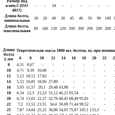
Размер под
ключ,S (ISO
-
-
34
-
-
-
-
-
-
4017)
Длина болта,
30
20
40
30
45
40
50
90
100
минимальная
Длина болта,
80
340
120
220
200
300
200
200
200
максимальная
Длина
Теоретическая масса 1000 шт. болтов, кг, при номин
болта
6
8
10
12
14
16
18
20
22
2
l, мм
8
4,31
8,67
-
-
-
-
-
-
-
10
4,71
9,39
16,68
-
-
-
-
-
-
12
5,12
10,12
17,82
-
-
-
-
-
-
14
5,52
10,85
18,96
27,89
-
-
-
-
-
16
5,93
11,57
20,1
29,48
43,98
-
-
-
-
18
6,34
12,3
21,23
31,12
46,21
65,54
-
-
-
20
6,74
13,02
22,37
32,76
48,45
68,49
95,81
-
-
22
7,2
13,52
23,51
34,4
50,69
71,44
99,52
-
-
25
7,87
14,84
25,22
36,86
54,05
75,87
105,1
133,3
-