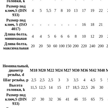
головки, k
Размер под
ключ,S (DIN
4
5
5,5
7
8
10
13
17
19
22
933)
Размер под
ключ, S (ISO
-
-
-
-
-
-
-
16
18
21
4017)
Длина болта,
4
4
5
6
6
6
8
10
12
20
минимаьная
Длина болта,
20
20
50
60
100
150
200
220
240
200
максимальная
Номинальный,
диаметр
М18
М20
М22
М24
М27
М30
М36
М42
М48
резьбы, d
Шаг резьбы, p
2,5
2,5
2,5
3
3
3,5
4
4,5
5
Высота
11,5
12,5
14
15
17
18,5
22,5
26
30
головки, k
Размер под
ключ,S (DIN
27
30
32
36
41
46
55
65
75
933)