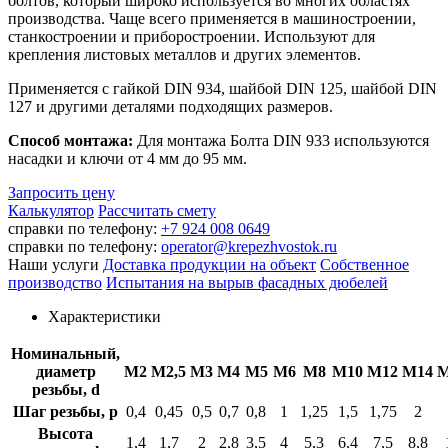
болтов, который широко используется во многих областях
производства. Чаще всего применяется в машиностроении,
станкостроении и приборостроении. Используют для
крепления листовых металлов и других элементов.
Применяется с
гайкой DIN 934,
шайбой DIN 125,
шайбой DIN
127
и другими деталями подходящих размеров.
Способ монтажа:
Для монтажа Болта DIN 933 используются
насадки и ключи от 4 мм до 95 мм.
Запросить цену
Калькулятор
Рассчитать смету
справки по телефону:
+7 924 008 0649
справки по телефону:
operator@krepezhvostok.ru
Наши услуги
Доставка продукции на объект
Собственное
производство
Испытания на вырыв фасадных дюбелей
Характеристики
Номинальный,
диаметр
М2
М2,5
М3
М4
М5
М6
М8
М10
М12
М14
М
резьбы, d
Шаг резьбы, p
0,4
0,45
0,5
0,7
0,8
1
1,25
1,5
1,75
2
Высота
1,4
1,7
2
2,8
3,5
4
5,3
6,4
7,5
8,8