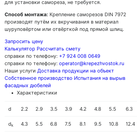
для установки самореза, не требуется.
Способ монтажа:
Крепление саморезов DIN 7972
производят путём их вкручивания в материал
шуруповёртом или отвёрткой под прямой шлиц.
Запросить цену
Калькулятор
Рассчитать смету
справки по телефону:
+7 924 008 0649
справки по телефону:
operator@krepezhvostok.ru
Наши услуги
Доставка продукции на объект
Собственное производство
Испытания на вырыв
фасадных дюбелей
Характеристики
d
2.2
2.9
3.5
3.9
4.2
4.8
5.5
6.3
d
4.3
5.5
6.8
7.5
8.1
9.5
10.8
12.4
k