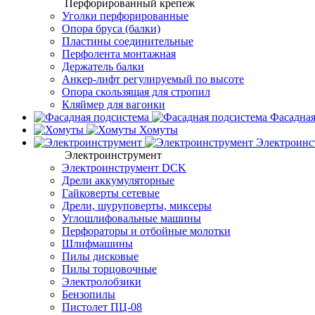
Перфорированный крепеж
Уголки перфорированные
Опора бруса (балки)
Пластины соединительные
Перфолента монтажная
Держатель балки
Анкер-лифт регулируемый по высоте
Опора скользящая для стропил
Кляймер для вагонки
Фасадная
Хомуты
Электроинс
Электроинструмент
Электроинструмент DCK
Дрели аккумуляторные
Гайковерты сетевые
Дрели, шуруповерты, миксеры
Углошлифовальные машины
Перфораторы и отбойные молотки
Шлифмашины
Пилы дисковые
Пилы торцовочные
Электролобзики
Бензопилы
Пистолет ПЦ-08