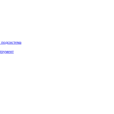
 подсистема
трумент