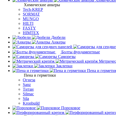
Химически
Химические анкеры
Tech-KREP
SORMAT
MUNGO
HILTI
FASTY
HIMTEX
Дюбели
Анкеры
Болты фундаментные
Саморезы
Метричес
Заклепки
Пена и гермети
Пена и герметики
Огнеза
Sanz
Титан
Silmac
Sila
Kronbuild
Пороховое