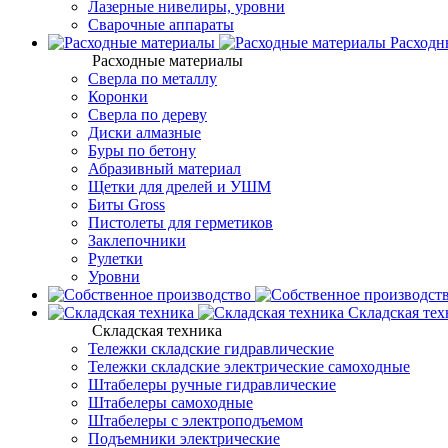
Лазерные нивелиры, уровни
Сварочные аппараты
Расходн
Расходные материалы
Сверла по металлу
Коронки
Сверла по дереву
Диски алмазные
Буры по бетону
Абразивный материал
Щетки для дрелей и УШМ
Биты Gross
Пистолеты для герметиков
Заклепочники
Рулетки
Уровни
Складская тех
Складская техника
Тележки складские гидравлические
Тележки складские электрические самоходные
Штабелеры ручные гидравлические
Штабелеры самоходные
Штабелеры с электроподъемом
Подъемники электрические