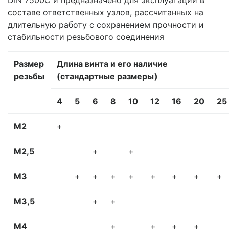
DIN 7500C и предназначено для эксплуатации в
составе ответственных узлов, рассчитанных на
длительную работу с сохранением прочности и
стабильности резьбового соединения
Размер
Длина винта и его наличие
резьбы
(стандартные размеры)
4
5
6
8
10
12
16
20
25
М2
+
М2,5
+
+
М3
+
+
+
+
+
+
+
+
М3,5
+
+
М4
+
+
+
+