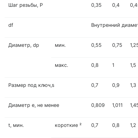
Шаг резьбы, P
0,35
0,4
0,4
df
Внутренний диаме
Диаметр, dp
мин.
0,55
0,75
1,2
макс.
0,8
1
1,5
Размер под ключ,s
0,7
0,9
1,3
Диаметр e, не менее
0,809
1,011
1,4
t, мин.
короткие ²
0,7
0,8
1,2