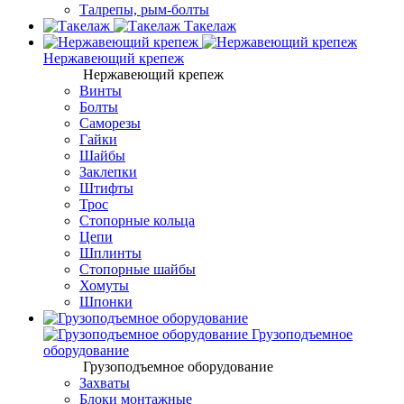
Талрепы, рым-болты
Такелаж
Нержавеющий крепеж
Нержавеющий крепеж
Винты
Болты
Саморезы
Гайки
Шайбы
Заклепки
Штифты
Трос
Стопорные кольца
Цепи
Шплинты
Стопорные шайбы
Хомуты
Шпонки
Грузоподъемное
оборудование
Грузоподъемное оборудование
Захваты
Блоки монтажные