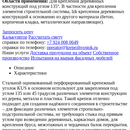
Области применения:
Для крепления деревянных
конструкций под углом 135°. В частности для крепления
элементов строительной системы, lzk крепления деревянных
конструкций к основанию из другого материала (бетон,
кирпичная кладка, металлические направляющие).
Запросить цену
Калькулятор
Рассчитать смету
справки по телефону:
+7 924 008 0649
справки по телефону:
operator@krepezhvostok.ru
Наши услуги
Доставка продукции на объект
Собственное
производство
Испытания на вырыв фасадных дюбелей
Описание
Характеристики
Стальной оцинкованный перфорированный крепежный
уголок KUS в основном используют для закрепления под
углом 135 или 45 градусов различных элементов конструкции
из дерева, металла и пластика. Такой крепеж отлично
подходит для создания надёжного соединения в строительстве
– для фиксации различных элементов стропильно-
подстропильной системы, не требующих стыка под прямым
углом при возведении деревянных, каркасных домов, для
крепления бруса, межэтажных и чердачных балок перекрытия,
прогонов и стоек, при установке крыш и конструкции кровли,