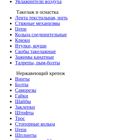
Увлажнители воздуха
Такелаж и оснастка
Лента текстильная, нить
Стяжные механизмы
Цепи
Кольца соединительные
Крюки
Втулки, коуши
Скобы такелажные
Зажимы канатные
Талрепы, рым-болты
Нержавеющий крепеж
Винты
Болты
Саморезы
Гайки
Шайбы
Заклепки
Штифты
Трос
Стопорные кольца
Цепи
Шплинты