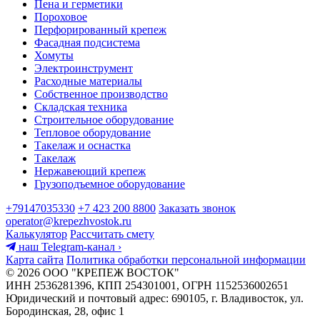
Пена и герметики
Пороховое
Перфорированный крепеж
Фасадная подсистема
Хомуты
Электроинструмент
Расходные материалы
Собственное производство
Складская техника
Строительное оборудование
Тепловое оборудование
Такелаж и оснастка
Такелаж
Нержавеющий крепеж
Грузоподъемное оборудование
+79147035330
+7 423 200 8800
Заказать звонок
operator@krepezhvostok.ru
Калькулятор
Рассчитать смету
наш Telegram-канал
›
Карта сайта
Политика обработки персональной информации
© 2026 ООО "КРЕПЕЖ ВОСТОК"
ИНН 2536281396, КПП 254301001, ОГРН 1152536002651
Юридический и почтовый адрес: 690105, г. Владивосток, ул.
Бородинская, 28, офис 1