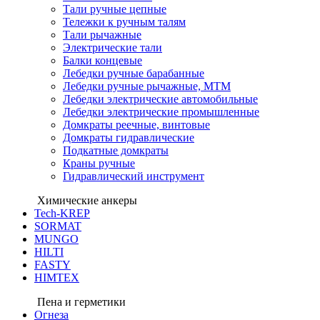
Тали ручные цепные
Тележки к ручным талям
Тали рычажные
Электрические тали
Балки концевые
Лебедки ручные барабанные
Лебедки ручные рычажные, МТМ
Лебедки электрические автомобильные
Лебедки электрические промышленные
Домкраты реечные, винтовые
Домкраты гидравлические
Подкатные домкраты
Краны ручные
Гидравлический инструмент
Химические анкеры
Tech-KREP
SORMAT
MUNGO
HILTI
FASTY
HIMTEX
Пена и герметики
Огнеза