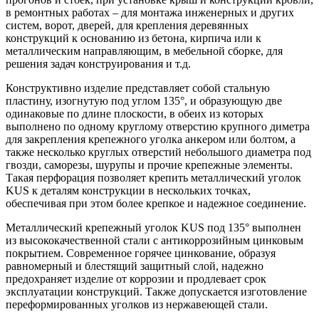
в ремонтных работах – для монтажа инженерных и других
систем, ворот, дверей, для крепления деревянных
конструкций к основанию из бетона, кирпича или к
металлическим направляющим, в мебельной сборке, для
решения задач конструирования и т.д.
Конструктивно изделие представляет собой стальную
пластину, изогнутую под углом 135°, и образующую две
одинаковые по длине плоскости, в обеих из которых
выполнено по одному круглому отверстию крупного диметра
для закрепления крепежного уголка анкером или болтом, а
также несколько круглых отверстий небольшого диаметра под
гвозди, саморезы, шурупы и прочие крепежные элементы.
Такая перфорация позволяет крепить металлический уголок
KUS к деталям конструкции в нескольких точках,
обеспечивая при этом более крепкое и надежное соединение.
Металлический крепежный уголок KUS под 135° выполнен
из высококачественной стали с антикоррозийным цинковым
покрытием. Современное горячее цинкование, образуя
равномерный и блестящий защитный слой, надежно
предохраняет изделие от коррозии и продлевает срок
эксплуатации конструкций. Также допускается изготовление
переформированных уголков из нержавеющей стали.