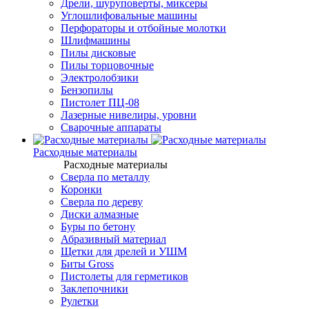
Дрели, шуруповерты, миксеры
Углошлифовальные машины
Перфораторы и отбойные молотки
Шлифмашины
Пилы дисковые
Пилы торцовочные
Электролобзики
Бензопилы
Пистолет ПЦ-08
Лазерные нивелиры, уровни
Сварочные аппараты
Расходные материалы
Расходные материалы
Сверла по металлу
Коронки
Сверла по дереву
Диски алмазные
Буры по бетону
Абразивный материал
Щетки для дрелей и УШМ
Биты Gross
Пистолеты для герметиков
Заклепочники
Рулетки