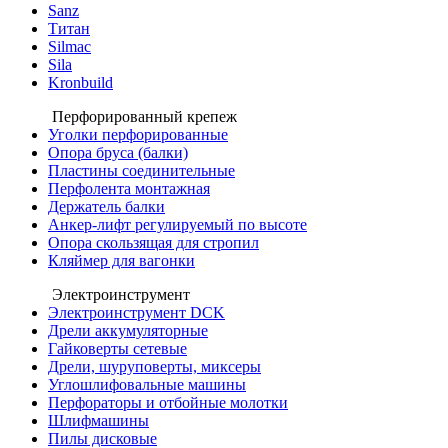
Sanz
Титан
Silmac
Sila
Kronbuild
Перфорированный крепеж
Уголки перфорированные
Опора бруса (балки)
Пластины соединительные
Перфолента монтажная
Держатель балки
Анкер-лифт регулируемый по высоте
Опора скользящая для стропил
Кляймер для вагонки
Электроинструмент
Электроинструмент DCK
Дрели аккумуляторные
Гайковерты сетевые
Дрели, шуруповерты, миксеры
Углошлифовальные машины
Перфораторы и отбойные молотки
Шлифмашины
Пилы дисковые