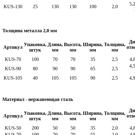
5,2
KUS-130
25
130
130
100
2,0
Толщина металла 2,0 мм
Ди
Упаковка,
Длина,
Высота,
Ширина,
Толщина,
Артикул
отв
штук
мм
мм
мм
мм
KUS-70
100
70
70
35
2,5
4,8
4,5
KUS-90
80
90
90
65
2,5
KUS-105
40
105
105
90
2,5
4,9
Материал - нержавеющая сталь
Ди
Упаковка,
Длина,
Высота,
Ширина,
Толщина,
Артикул
отв
штук
мм
мм
мм
мм
KUS-50
200
50
50
35
2,0
4,8
KUS-70
100
70
70
55
2,0
4,8