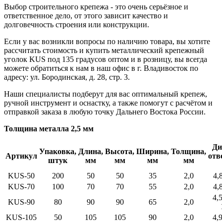
Выбор строительного крепежа - это очень серьёзное и
ответственное дело, от этого зависит качество и
долговечность строения или конструкции.
Если у вас возникли вопросы по наличию товара, вы хотите
рассчитать стоимость и купить металлический крепежный
уголок KUS под 135 градусов оптом и в розницу, вы всегда
можете обратиться к нам в наш офис в г. Владивосток по
адресу: ул. Бородинская, д. 28, стр. 3.
Наши специалисты подберут для вас оптимальный крепеж,
ручной инструмент и оснастку, а также помогут с расчётом и
отправкой заказа в любую точку Дальнего Востока России.
Толщина металла 2,5 мм
Ди
Упаковка,
Длина,
Высота,
Ширина,
Толщина,
Артикул
отв
штук
мм
мм
мм
мм
KUS-50
200
50
50
35
2,0
4,8
KUS-70
100
70
70
55
2,0
4,8
4,5
KUS-90
80
90
90
65
2,0
KUS-105
50
105
105
90
2,0
4,9