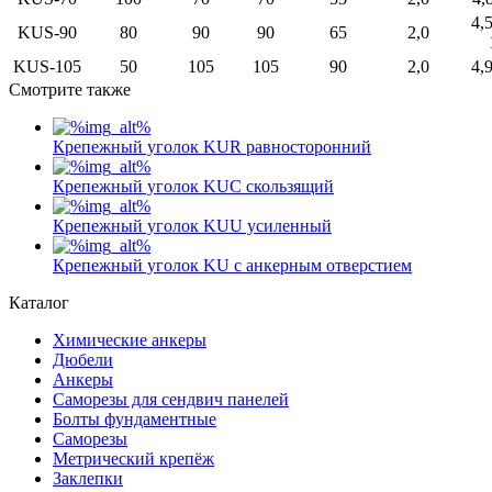
4,5
KUS-90
80
90
90
65
2,0
KUS-105
50
105
105
90
2,0
4,9
Смотрите также
Крепежный уголок KUR равносторонний
Крепежный уголок KUC скользящий
Крепежный уголок KUU усиленный
Крепежный уголок KU c анкерным отверстием
Каталог
Химические анкеры
Дюбели
Анкеры
Саморезы для сендвич панелей
Болты фундаментные
Саморезы
Метрический крепёж
Заклепки