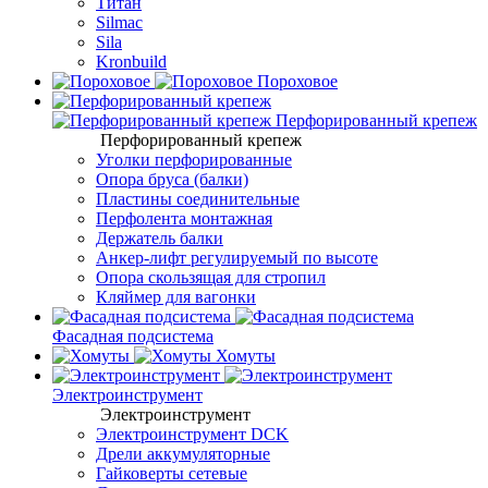
Титан
Silmac
Sila
Kronbuild
Пороховое
Перфорированный крепеж
Перфорированный крепеж
Уголки перфорированные
Опора бруса (балки)
Пластины соединительные
Перфолента монтажная
Держатель балки
Анкер-лифт регулируемый по высоте
Опора скользящая для стропил
Кляймер для вагонки
Фасадная подсистема
Хомуты
Электроинструмент
Электроинструмент
Электроинструмент DCK
Дрели аккумуляторные
Гайковерты сетевые