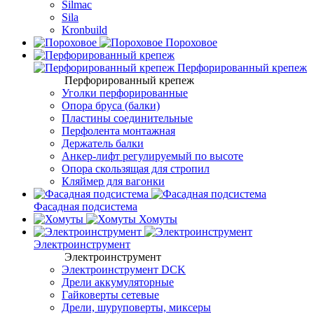
Silmac
Sila
Kronbuild
Пороховое
Перфорированный крепеж
Перфорированный крепеж
Уголки перфорированные
Опора бруса (балки)
Пластины соединительные
Перфолента монтажная
Держатель балки
Анкер-лифт регулируемый по высоте
Опора скользящая для стропил
Кляймер для вагонки
Фасадная подсистема
Хомуты
Электроинструмент
Электроинструмент
Электроинструмент DCK
Дрели аккумуляторные
Гайковерты сетевые
Дрели, шуруповерты, миксеры