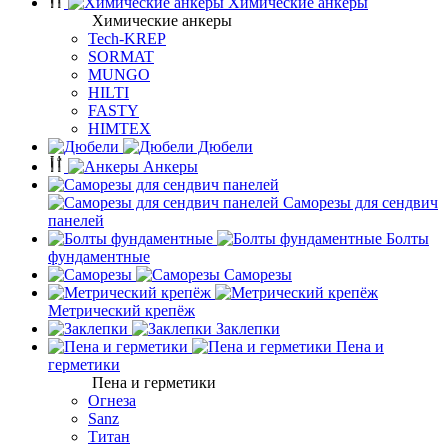
Химические анкеры
Химические анкеры
Tech-KREP
SORMAT
MUNGO
HILTI
FASTY
HIMTEX
Дюбели
Анкеры
Саморезы для сендвич
панелей
Болты
фундаментные
Саморезы
Метрический крепёж
Заклепки
Пена и
герметики
Пена и герметики
Огнеза
Sanz
Титан