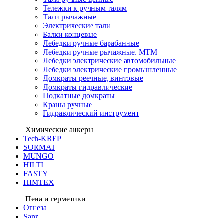
Тележки к ручным талям
Тали рычажные
Электрические тали
Балки концевые
Лебедки ручные барабанные
Лебедки ручные рычажные, МТМ
Лебедки электрические автомобильные
Лебедки электрические промышленные
Домкраты реечные, винтовые
Домкраты гидравлические
Подкатные домкраты
Краны ручные
Гидравлический инструмент
Химические анкеры
Tech-KREP
SORMAT
MUNGO
HILTI
FASTY
HIMTEX
Пена и герметики
Огнеза
Sanz