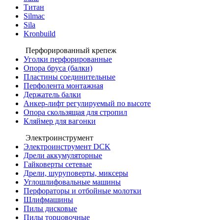
Титан
Silmac
Sila
Kronbuild
Перфорированный крепеж
Уголки перфорированные
Опора бруса (балки)
Пластины соединительные
Перфолента монтажная
Держатель балки
Анкер-лифт регулируемый по высоте
Опора скользящая для стропил
Кляймер для вагонки
Электроинструмент
Электроинструмент DCK
Дрели аккумуляторные
Гайковерты сетевые
Дрели, шуруповерты, миксеры
Углошлифовальные машины
Перфораторы и отбойные молотки
Шлифмашины
Пилы дисковые
Пилы торцовочные