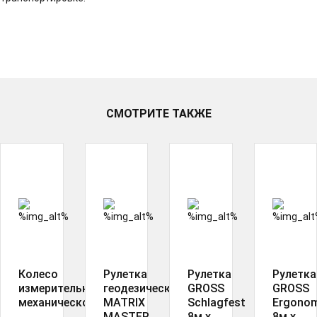
СМОТРИТЕ ТАКЖЕ
Колесо
Рулетка
Рулетка
Рулетка
измерительное
геодезическая
GROSS
GROSS
механическое
MATRIX
Schlagfest
Ergonom
MASTER,
8м х
8м х