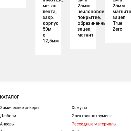
метал.
25мм
25мм
лента,
нейлоновое
магнит
закр.
покрытие,
зацеп
корпус
обрезиненный
True
50м
зацеп,
Zero
х
магнит
12,5мм
КАТАЛОГ
Химические анкеры
Хомуты
Дюбели
Электроинструмент
Анкеры
Расходные материалы