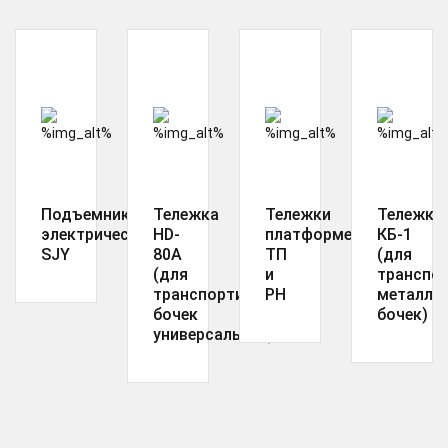
Подъемник
Тележка
Тележки
Тележки
электрический
HD-
платформенные
КБ-1
SJY
80A
ТП
(для
(для
и
транспо
транспортировки
РН
металли
бочек
бочек)
универсальная)