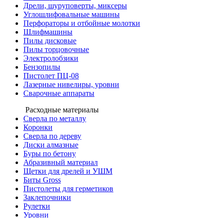
Дрели, шуруповерты, миксеры
Углошлифовальные машины
Перфораторы и отбойные молотки
Шлифмашины
Пилы дисковые
Пилы торцовочные
Электролобзики
Бензопилы
Пистолет ПЦ-08
Лазерные нивелиры, уровни
Сварочные аппараты
Расходные материалы
Сверла по металлу
Коронки
Сверла по дереву
Диски алмазные
Буры по бетону
Абразивный материал
Щетки для дрелей и УШМ
Биты Gross
Пистолеты для герметиков
Заклепочники
Рулетки
Уровни