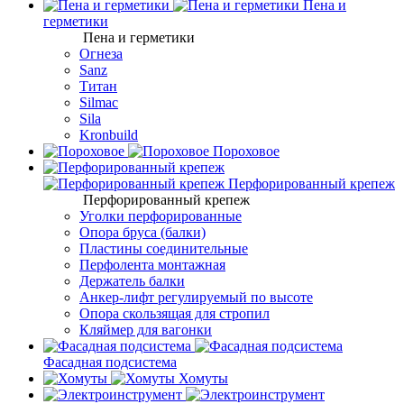
Пена и
герметики
Пена и герметики
Огнеза
Sanz
Титан
Silmac
Sila
Kronbuild
Пороховое
Перфорированный крепеж
Перфорированный крепеж
Уголки перфорированные
Опора бруса (балки)
Пластины соединительные
Перфолента монтажная
Держатель балки
Анкер-лифт регулируемый по высоте
Опора скользящая для стропил
Кляймер для вагонки
Фасадная подсистема
Хомуты