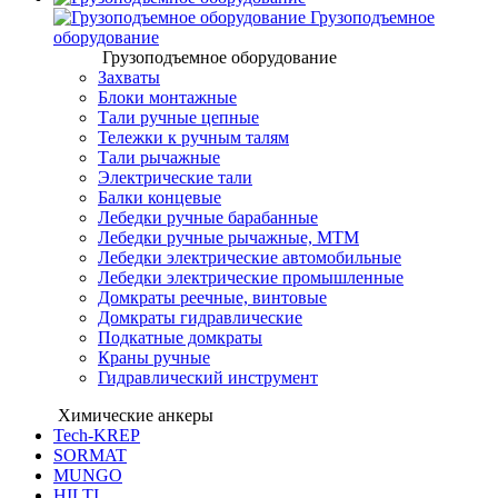
Грузоподъемное
оборудование
Грузоподъемное оборудование
Захваты
Блоки монтажные
Тали ручные цепные
Тележки к ручным талям
Тали рычажные
Электрические тали
Балки концевые
Лебедки ручные барабанные
Лебедки ручные рычажные, МТМ
Лебедки электрические автомобильные
Лебедки электрические промышленные
Домкраты реечные, винтовые
Домкраты гидравлические
Подкатные домкраты
Краны ручные
Гидравлический инструмент
Химические анкеры
Tech-KREP
SORMAT
MUNGO
HILTI