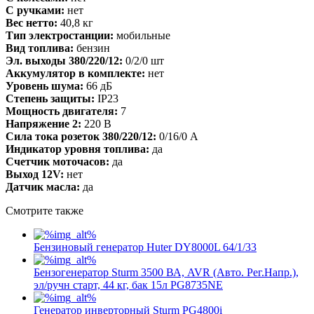
С ручками:
нет
Вес нетто:
40,8 кг
Тип электростанции:
мобильные
Вид топлива:
бензин
Эл. выходы 380/220/12:
0/2/0 шт
Аккумулятор в комплекте:
нет
Уровень шума:
66 дБ
Степень защиты:
IP23
Мощность двигателя:
7
Напряжение 2:
220 В
Сила тока розеток 380/220/12:
0/16/0 А
Индикатор уровня топлива:
да
Счетчик моточасов:
да
Выход 12V:
нет
Датчик масла:
да
Смотрите также
Бензиновый генератор Huter DY8000L 64/1/33
Бензогенератор Sturm 3500 ВА, AVR (Авто. Рег.Напр.),
эл/ручн старт, 44 кг, бак 15л PG8735NE
Генератор инверторный Sturm PG4800i