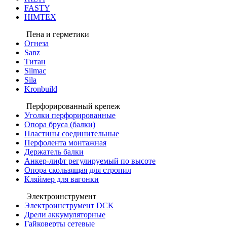
FASTY
HIMTEX
Пена и герметики
Огнеза
Sanz
Титан
Silmac
Sila
Kronbuild
Перфорированный крепеж
Уголки перфорированные
Опора бруса (балки)
Пластины соединительные
Перфолента монтажная
Держатель балки
Анкер-лифт регулируемый по высоте
Опора скользящая для стропил
Кляймер для вагонки
Электроинструмент
Электроинструмент DCK
Дрели аккумуляторные
Гайковерты сетевые