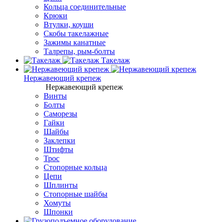
Кольца соединительные
Крюки
Втулки, коуши
Скобы такелажные
Зажимы канатные
Талрепы, рым-болты
Такелаж
Нержавеющий крепеж
Нержавеющий крепеж
Винты
Болты
Саморезы
Гайки
Шайбы
Заклепки
Штифты
Трос
Стопорные кольца
Цепи
Шплинты
Стопорные шайбы
Хомуты
Шпонки