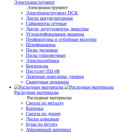
Электроинструмент
Электроинструмент
Электроинструмент DCK
Дрели аккумуляторные
Гайковерты сетевые
Дрели, шуруповерты, миксеры
Углошлифовальные машины
Перфораторы и отбойные молотки
Шлифмашины
Пилы дисковые
Пилы торцовочные
Электролобзики
Бензопилы
Пистолет ПЦ-08
Лазерные нивелиры, уровни
Сварочные аппараты
Расходные материалы
Расходные материалы
Сверла по металлу
Коронки
Сверла по дереву
Диски алмазные
Буры по бетону
Абразивный материал