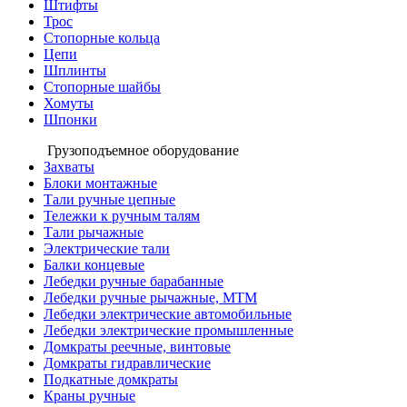
Штифты
Трос
Стопорные кольца
Цепи
Шплинты
Стопорные шайбы
Хомуты
Шпонки
Грузоподъемное оборудование
Захваты
Блоки монтажные
Тали ручные цепные
Тележки к ручным талям
Тали рычажные
Электрические тали
Балки концевые
Лебедки ручные барабанные
Лебедки ручные рычажные, МТМ
Лебедки электрические автомобильные
Лебедки электрические промышленные
Домкраты реечные, винтовые
Домкраты гидравлические
Подкатные домкраты
Краны ручные