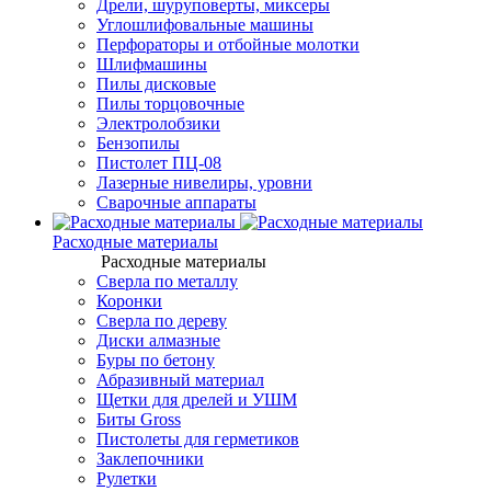
Дрели, шуруповерты, миксеры
Углошлифовальные машины
Перфораторы и отбойные молотки
Шлифмашины
Пилы дисковые
Пилы торцовочные
Электролобзики
Бензопилы
Пистолет ПЦ-08
Лазерные нивелиры, уровни
Сварочные аппараты
Расходные материалы
Расходные материалы
Сверла по металлу
Коронки
Сверла по дереву
Диски алмазные
Буры по бетону
Абразивный материал
Щетки для дрелей и УШМ
Биты Gross
Пистолеты для герметиков
Заклепочники
Рулетки