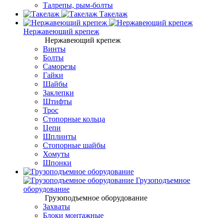
Талрепы, рым-болты
Такелаж
Нержавеющий крепеж
Нержавеющий крепеж
Винты
Болты
Саморезы
Гайки
Шайбы
Заклепки
Штифты
Трос
Стопорные кольца
Цепи
Шплинты
Стопорные шайбы
Хомуты
Шпонки
Грузоподъемное
оборудование
Грузоподъемное оборудование
Захваты
Блоки монтажные