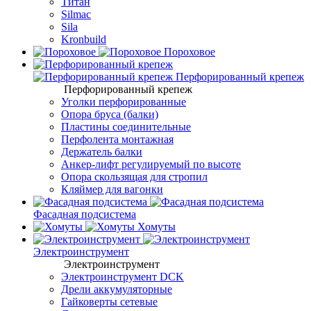
Титан
Silmac
Sila
Kronbuild
Пороховое
Перфорированный крепеж
Перфорированный крепеж
Уголки перфорированные
Опора бруса (балки)
Пластины соединительные
Перфолента монтажная
Держатель балки
Анкер-лифт регулируемый по высоте
Опора скользящая для стропил
Кляймер для вагонки
Фасадная подсистема
Хомуты
Электроинструмент
Электроинструмент
Электроинструмент DCK
Дрели аккумуляторные
Гайковерты сетевые