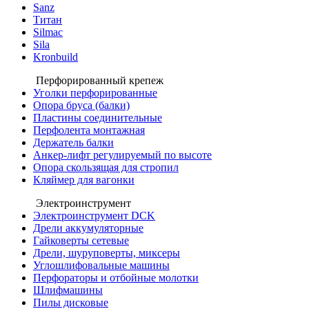
Sanz
Титан
Silmac
Sila
Kronbuild
Перфорированный крепеж
Уголки перфорированные
Опора бруса (балки)
Пластины соединительные
Перфолента монтажная
Держатель балки
Анкер-лифт регулируемый по высоте
Опора скользящая для стропил
Кляймер для вагонки
Электроинструмент
Электроинструмент DCK
Дрели аккумуляторные
Гайковерты сетевые
Дрели, шуруповерты, миксеры
Углошлифовальные машины
Перфораторы и отбойные молотки
Шлифмашины
Пилы дисковые