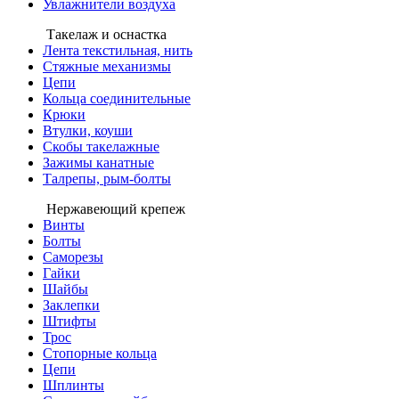
Увлажнители воздуха
Такелаж и оснастка
Лента текстильная, нить
Стяжные механизмы
Цепи
Кольца соединительные
Крюки
Втулки, коуши
Скобы такелажные
Зажимы канатные
Талрепы, рым-болты
Нержавеющий крепеж
Винты
Болты
Саморезы
Гайки
Шайбы
Заклепки
Штифты
Трос
Стопорные кольца
Цепи
Шплинты