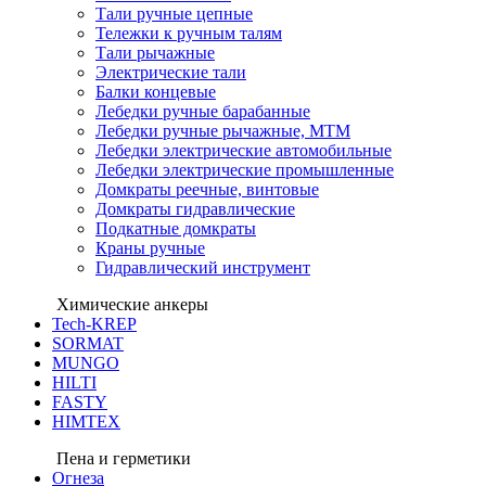
Тали ручные цепные
Тележки к ручным талям
Тали рычажные
Электрические тали
Балки концевые
Лебедки ручные барабанные
Лебедки ручные рычажные, МТМ
Лебедки электрические автомобильные
Лебедки электрические промышленные
Домкраты реечные, винтовые
Домкраты гидравлические
Подкатные домкраты
Краны ручные
Гидравлический инструмент
Химические анкеры
Tech-KREP
SORMAT
MUNGO
HILTI
FASTY
HIMTEX
Пена и герметики
Огнеза