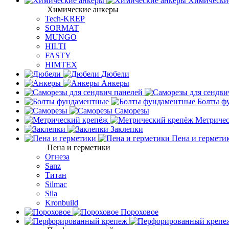
Химически
Химические анкеры
Tech-KREP
SORMAT
MUNGO
HILTI
FASTY
HIMTEX
Дюбели
Анкеры
Болты ф
Саморезы
Метричес
Заклепки
Пена и гермети
Пена и герметики
Огнеза
Sanz
Титан
Silmac
Sila
Kronbuild
Пороховое