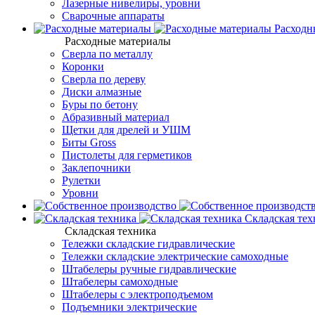
Лазерные нивелиры, уровни
Сварочные аппараты
Расходн
Расходные материалы
Сверла по металлу
Коронки
Сверла по дереву
Диски алмазные
Буры по бетону
Абразивный материал
Щетки для дрелей и УШМ
Биты Gross
Пистолеты для герметиков
Заклепочники
Рулетки
Уровни
Складская тех
Складская техника
Тележки складские гидравлические
Тележки складские электрические самоходные
Штабелеры ручные гидравлические
Штабелеры самоходные
Штабелеры с электроподъемом
Подъемники электрические