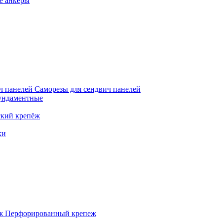
е анкеры
Саморезы для сендвич панелей
ундаментные
кий крепёж
ки
Перфорированный крепеж