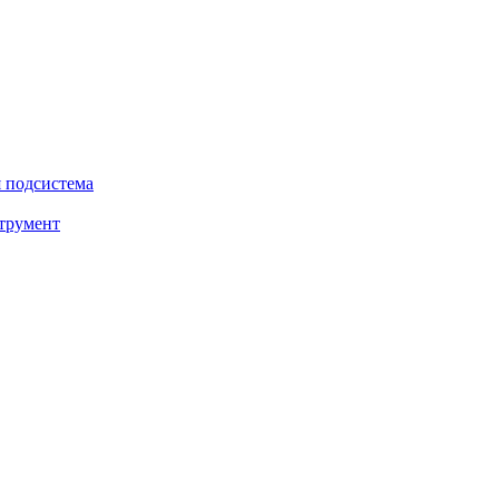
 подсистема
трумент