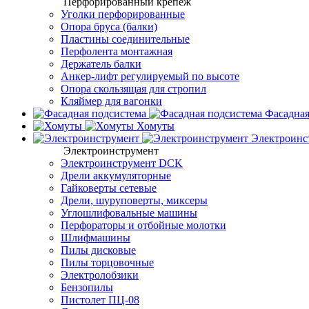
Перфорированный крепеж
Уголки перфорированные
Опора бруса (балки)
Пластины соединительные
Перфолента монтажная
Держатель балки
Анкер-лифт регулируемый по высоте
Опора скользящая для стропил
Кляймер для вагонки
Фасадная
Хомуты
Электроинс
Электроинструмент
Электроинструмент DCK
Дрели аккумуляторные
Гайковерты сетевые
Дрели, шуруповерты, миксеры
Углошлифовальные машины
Перфораторы и отбойные молотки
Шлифмашины
Пилы дисковые
Пилы торцовочные
Электролобзики
Бензопилы
Пистолет ПЦ-08