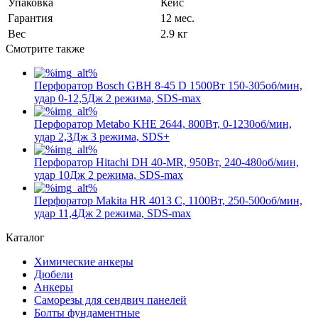
Упаковка
Кейс
Гарантия
12 мес.
Вес
2.9 кг
Смотрите также
Перфоратор Bosch GBH 8-45 D 1500Вт 150-305об/мин,
удар 0-12,5Дж 2 режима, SDS-max
Перфоратор Metabo KHE 2644, 800Вт, 0-1230об/мин,
удар 2,3Дж 3 режима, SDS+
Перфоратор Hitachi DH 40-MR, 950Вт, 240-480об/мин,
удар 10Дж 2 режима, SDS-max
Перфоратор Makita HR 4013 С, 1100Вт, 250-500об/мин,
удар 11,4Дж 2 режима, SDS-max
Каталог
Химические анкеры
Дюбели
Анкеры
Саморезы для сендвич панелей
Болты фундаментные