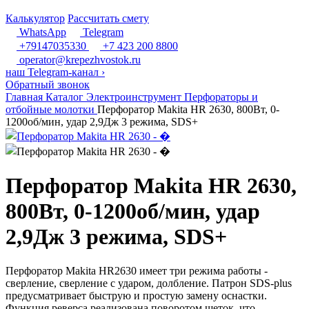
Калькулятор
Рассчитать смету
WhatsApp
Telegram
+79147035330
+7 423 200 8800
operator@krepezhvostok.ru
наш Telegram-канал
›
Обратный звонок
Главная
Каталог
Электроинструмент
Перфораторы и
отбойные молотки
Перфоратор Makita HR 2630, 800Вт, 0-
1200об/мин, удар 2,9Дж 3 режима, SDS+
Перфоратор Makita HR 2630,
800Вт, 0-1200об/мин, удар
2,9Дж 3 режима, SDS+
Перфоратор Makita HR2630 имеет три режима работы -
сверление, сверление с ударом, долбление. Патрон SDS-plus
предусматривает быструю и простую замену оснастки.
Функция реверса реализована поворотом щеток, что