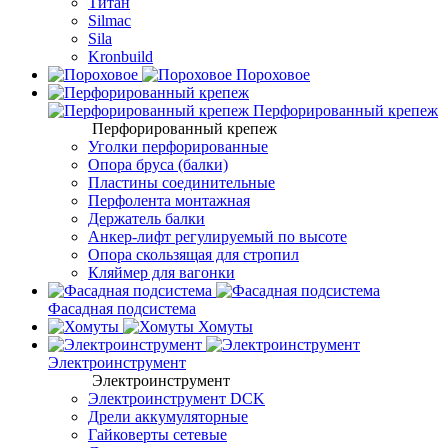
Титан
Silmac
Sila
Kronbuild
Пороховое
Перфорированный крепеж
Перфорированный крепеж
Уголки перфорированные
Опора бруса (балки)
Пластины соединительные
Перфолента монтажная
Держатель балки
Анкер-лифт регулируемый по высоте
Опора скользящая для стропил
Кляймер для вагонки
Фасадная подсистема
Хомуты
Электроинструмент
Электроинструмент
Электроинструмент DCK
Дрели аккумуляторные
Гайковерты сетевые