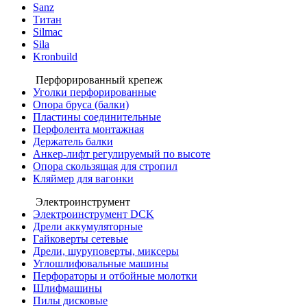
Sanz
Титан
Silmac
Sila
Kronbuild
Перфорированный крепеж
Уголки перфорированные
Опора бруса (балки)
Пластины соединительные
Перфолента монтажная
Держатель балки
Анкер-лифт регулируемый по высоте
Опора скользящая для стропил
Кляймер для вагонки
Электроинструмент
Электроинструмент DCK
Дрели аккумуляторные
Гайковерты сетевые
Дрели, шуруповерты, миксеры
Углошлифовальные машины
Перфораторы и отбойные молотки
Шлифмашины
Пилы дисковые