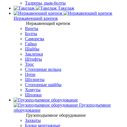
Талрепы, рым-болты
Такелаж
Нержавеющий крепеж
Нержавеющий крепеж
Винты
Болты
Саморезы
Гайки
Шайбы
Заклепки
Штифты
Трос
Стопорные кольца
Цепи
Шплинты
Стопорные шайбы
Хомуты
Шпонки
Грузоподъемное
оборудование
Грузоподъемное оборудование
Захваты
Блоки монтажные