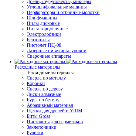
Дрели, шуруповерты, миксеры
Углошлифовальные машины
Перфораторы и отбойные молотки
Шлифмашины
Пилы дисковые
Пилы торцовочные
Электролобзики
Бензопилы
Пистолет ПЦ-08
Лазерные нивелиры, уровни
Сварочные аппараты
Расходные материалы
Расходные материалы
Сверла по металлу
Коронки
Сверла по дереву
Диски алмазные
Буры по бетону
Абразивный материал
Щетки для дрелей и УШМ
Биты Gross
Пистолеты для герметиков
Заклепочники
Рулетки