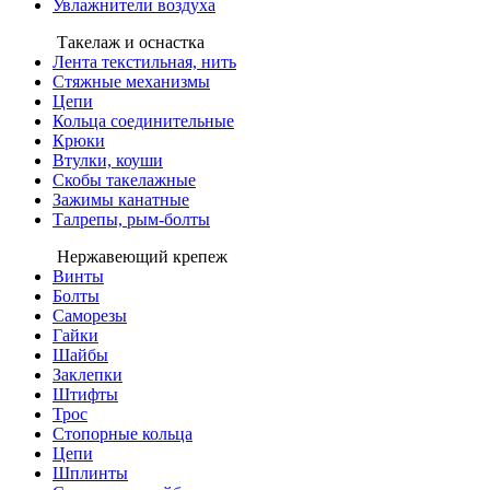
Увлажнители воздуха
Такелаж и оснастка
Лента текстильная, нить
Стяжные механизмы
Цепи
Кольца соединительные
Крюки
Втулки, коуши
Скобы такелажные
Зажимы канатные
Талрепы, рым-болты
Нержавеющий крепеж
Винты
Болты
Саморезы
Гайки
Шайбы
Заклепки
Штифты
Трос
Стопорные кольца
Цепи
Шплинты