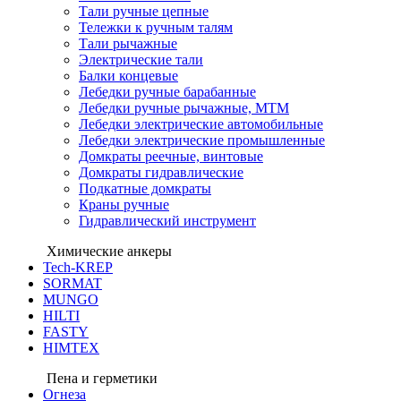
Тали ручные цепные
Тележки к ручным талям
Тали рычажные
Электрические тали
Балки концевые
Лебедки ручные барабанные
Лебедки ручные рычажные, МТМ
Лебедки электрические автомобильные
Лебедки электрические промышленные
Домкраты реечные, винтовые
Домкраты гидравлические
Подкатные домкраты
Краны ручные
Гидравлический инструмент
Химические анкеры
Tech-KREP
SORMAT
MUNGO
HILTI
FASTY
HIMTEX
Пена и герметики
Огнеза