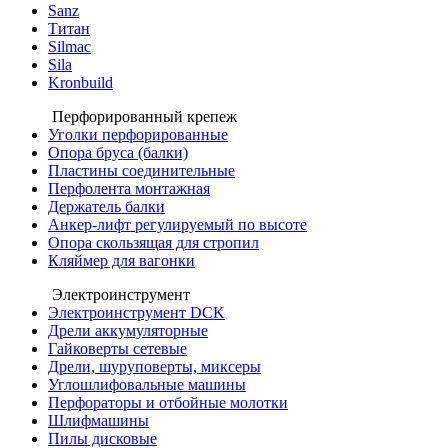
Sanz
Титан
Silmac
Sila
Kronbuild
Перфорированный крепеж
Уголки перфорированные
Опора бруса (балки)
Пластины соединительные
Перфолента монтажная
Держатель балки
Анкер-лифт регулируемый по высоте
Опора скользящая для стропил
Кляймер для вагонки
Электроинструмент
Электроинструмент DCK
Дрели аккумуляторные
Гайковерты сетевые
Дрели, шуруповерты, миксеры
Углошлифовальные машины
Перфораторы и отбойные молотки
Шлифмашины
Пилы дисковые