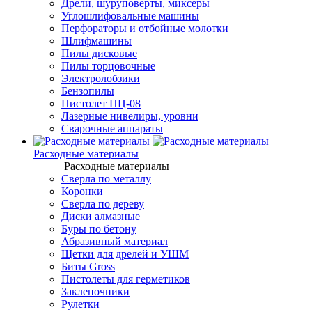
Дрели, шуруповерты, миксеры
Углошлифовальные машины
Перфораторы и отбойные молотки
Шлифмашины
Пилы дисковые
Пилы торцовочные
Электролобзики
Бензопилы
Пистолет ПЦ-08
Лазерные нивелиры, уровни
Сварочные аппараты
Расходные материалы
Расходные материалы
Сверла по металлу
Коронки
Сверла по дереву
Диски алмазные
Буры по бетону
Абразивный материал
Щетки для дрелей и УШМ
Биты Gross
Пистолеты для герметиков
Заклепочники
Рулетки