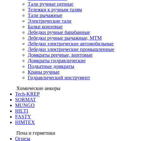
Тали ручные цепные
Тележки к ручным талям
Тали рычажные
Электрические тали
Балки концевые
Лебедки ручные барабанные
Лебедки ручные рычажные, МТМ
Лебедки электрические автомобильные
Лебедки электрические промышленные
Домкраты реечные, винтовые
Домкраты гидравлические
Подкатные домкраты
Краны ручные
Гидравлический инструмент
Химические анкеры
Tech-KREP
SORMAT
MUNGO
HILTI
FASTY
HIMTEX
Пена и герметики
Огнеза