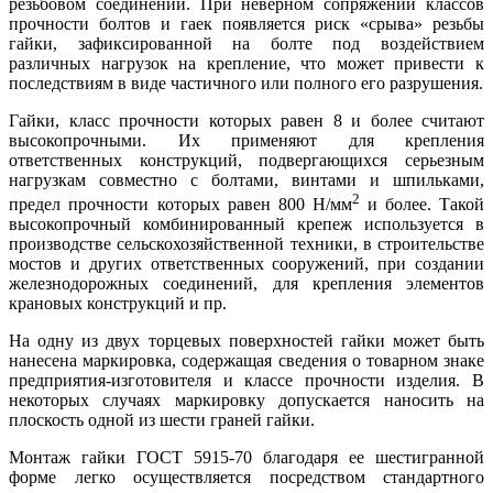
резьбовом соединении. При неверном сопряжении классов
прочности болтов и гаек появляется риск «срыва» резьбы
гайки, зафиксированной на болте под воздействием
различных нагрузок на крепление, что может привести к
последствиям в виде частичного или полного его разрушения.
Гайки, класс прочности которых равен 8 и более считают
высокопрочными. Их применяют для крепления
ответственных конструкций, подвергающихся серьезным
нагрузкам совместно с болтами, винтами и шпильками,
2
предел прочности которых равен 800 Н/мм
и более. Такой
высокопрочный комбинированный крепеж используется в
производстве сельскохозяйственной техники, в строительстве
мостов и других ответственных сооружений, при создании
железнодорожных соединений, для крепления элементов
крановых конструкций и пр.
На одну из двух торцевых поверхностей гайки может быть
нанесена маркировка, содержащая сведения о товарном знаке
предприятия-изготовителя и классе прочности изделия. В
некоторых случаях маркировку допускается наносить на
плоскость одной из шести граней гайки.
Монтаж гайки ГОСТ 5915-70 благодаря ее шестигранной
форме легко осуществляется посредством стандартного