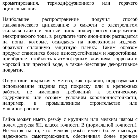
хроматирования, термодиффузионного или горячего
оцинковывания.
Наибольшее распространение получил способ
гальванического цинкования: в емкости с электролитом
стальная гайка и чистый цинк подвергаются напряжению
электрического тока, в результате чего анод-цинк распадается
на ионы, которые, осаждаясь на поверхности изделия,
образуют сплошную защитную пленку. Таким образом
продукт становится более износоустойчивым и жаростойким,
приобретает стойкость к атмосферным влияниям, коррозии в
морской или пресной воде, а также блестящее декоративное
покрытие.
Отсутствие покрытия у метиза, как правило, подразумевает
использование изделия под покраску или в крепежных
работах, не имеющих требований к эстетическому
содержанию или особым условиям корозионностойкости,
например, в промышленном строительстве или
машиностроении.
Гайка может иметь резьбу с крупным или мелким шагом с
полем допуска 6Н, класса точности B (нормальной точности).
Несмотря на то, что мелкая резьба имеет более высокую
надежность самоторможения, обеспечивая более прочное