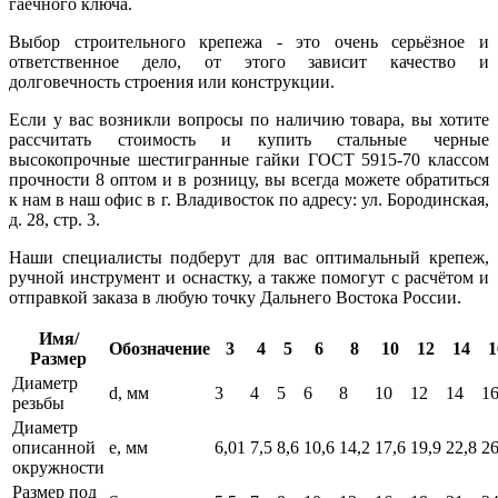
гаечного ключа.
Выбор строительного крепежа - это очень серьёзное и
ответственное дело, от этого зависит качество и
долговечность строения или конструкции.
Если у вас возникли вопросы по наличию товара, вы хотите
рассчитать стоимость и купить стальные черные
высокопрочные шестигранные гайки ГОСТ 5915-70 классом
прочности 8 оптом и в розницу, вы всегда можете обратиться
к нам в наш офис в г. Владивосток по адресу: ул. Бородинская,
д. 28, стр. 3.
Наши специалисты подберут для вас оптимальный крепеж,
ручной инструмент и оснастку, а также помогут с расчётом и
отправкой заказа в любую точку Дальнего Востока России.
Имя/
Обозначение
3
4
5
6
8
10
12
14
1
Размер
Диаметр
d, мм
3
4
5
6
8
10
12
14
1
резьбы
Диаметр
описанной
e, мм
6,01
7,5
8,6
10,6
14,2
17,6
19,9
22,8
26
окружности
Размер под