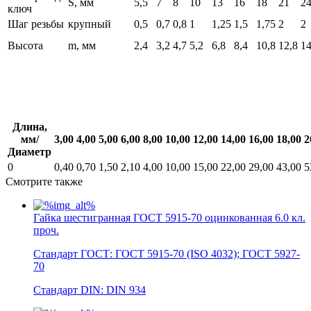
S, мм
5,5
7
8
10
13
16
18
21
2
ключ
Шаг резьбы
крупный
0,5
0,7
0,8
1
1,25
1,5
1,75
2
2
Высота
m, мм
2,4
3,2
4,7
5,2
6,8
8,4
10,8
12,8
14
Длина,
мм/
3,00
4,00
5,00
6,00
8,00
10,00
12,00
14,00
16,00
18,00
2
Диаметр
0
0,40
0,70
1,50
2,10
4,00
10,00
15,00
22,00
29,00
43,00
5
Смотрите также
Гайка шестигранная ГОСТ 5915-70 оцинкованная 6.0 кл.
проч.
Стандарт ГОСТ: ГОСТ 5915-70 (ISO 4032); ГОСТ 5927-
70
Стандарт DIN: DIN 934