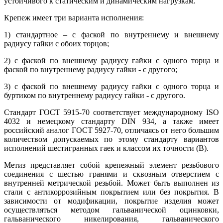
устойчивого к статическим и динамическим нагрузкам.
Крепеж имеет три варианта исполнения:
1) стандартное – с фаской по внутреннему и внешнему
радиусу гайки с обоих торцов;
2) с фаской по внешнему радиусу гайки с одного торца и
фаской по внутреннему радиусу гайки - с другого;
3) с фаской по внешнему радиусу гайки с одного торца и
буртиком по внутреннему радиусу гайки - с другого.
Стандарт ГОСТ 5915-70 соответствует международному ISO
4032 и немецкому стандарту DIN 934, а также имеет
российский аналог ГОСТ 5927-70, отличаясь от него большим
количеством допускаемых по этому стандарту вариантов
исполнений шестигранных гаек и классом их точности (B).
Метиз представляет собой крепежный элемент резьбового
соединения с шестью гранями и сквозным отверстием с
внутренней метрической резьбой. Может быть выполнен из
стали с антикоррозийным покрытием или без покрытия. В
зависимости от модификации, покрытие изделия может
осуществляться методом гальванической оцинковки,
гальванического никелирования, гальванического