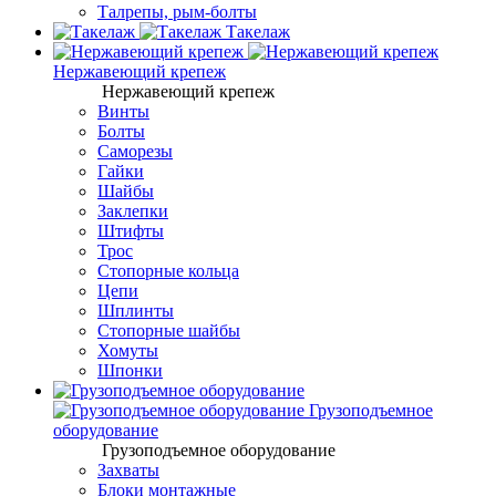
Талрепы, рым-болты
Такелаж
Нержавеющий крепеж
Нержавеющий крепеж
Винты
Болты
Саморезы
Гайки
Шайбы
Заклепки
Штифты
Трос
Стопорные кольца
Цепи
Шплинты
Стопорные шайбы
Хомуты
Шпонки
Грузоподъемное
оборудование
Грузоподъемное оборудование
Захваты
Блоки монтажные