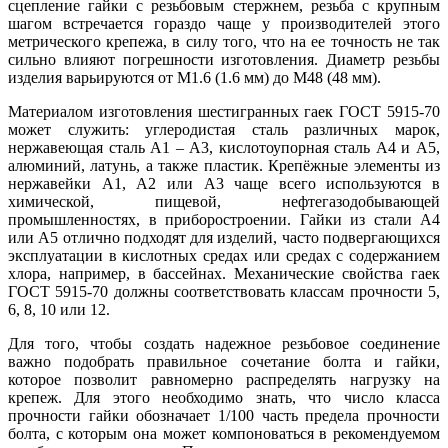
сцепление гайки с резьбовым стержнем, резьба с крупным
шагом встречается гораздо чаще у производителей этого
метрического крепежа, в силу того, что на ее точность не так
сильно влияют погрешности изготовления. Диаметр резьбы
изделия варьируются от М1.6 (1.6 мм) до М48 (48 мм).
Материалом изготовления шестигранных гаек ГОСТ 5915-70
может служить: углеродистая сталь различных марок,
нержавеющая сталь А1 – A3, кислотоупорная сталь А4 и А5,
алюминий, латунь, а также пластик. Крепёжные элементы из
нержавейки A1, А2 или A3 чаще всего используются в
химической, пищевой, нефтегазодобывающей
промышленностях, в приборостроении. Гайки из стали А4
или A5 отлично подходят для изделий, часто подвергающихся
эксплуатации в кислотных средах или средах с содержанием
хлора, например, в бассейнах. Механические свойства гаек
ГОСТ 5915-70 должны соответствовать классам прочности 5,
6, 8, 10 или 12.
Для того, чтобы создать надежное резьбовое соединение
важно подобрать правильное сочетание болта и гайки,
которое позволит равномерно распределять нагрузку на
крепеж. Для этого необходимо знать, что число класса
прочности гайки обозначает 1/100 часть предела прочности
болта, с которым она может компоноваться в рекомендуемом