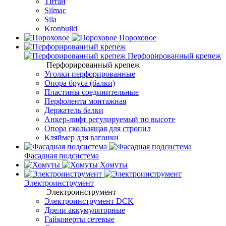
Титан
Silmac
Sila
Kronbuild
Пороховое
Перфорированный крепеж
Перфорированный крепеж
Уголки перфорированные
Опора бруса (балки)
Пластины соединительные
Перфолента монтажная
Держатель балки
Анкер-лифт регулируемый по высоте
Опора скользящая для стропил
Кляймер для вагонки
Фасадная подсистема
Хомуты
Электроинструмент
Электроинструмент
Электроинструмент DCK
Дрели аккумуляторные
Гайковерты сетевые