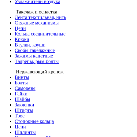
Увлажнители воздуха
Такелаж и оснастка
Лента текстильная, нить
Стяжные механизмы
Цепи
Кольца соединительные
Крюки
Втулки, коуши
Скобы такелажные
Зажимы канатные
Талрепы, рым-болты
Нержавеющий крепеж
Винты
Болты
Саморезы
Гайки
Шайбы
Заклепки
Штифты
Трос
Стопорные кольца
Цепи
Шплинты