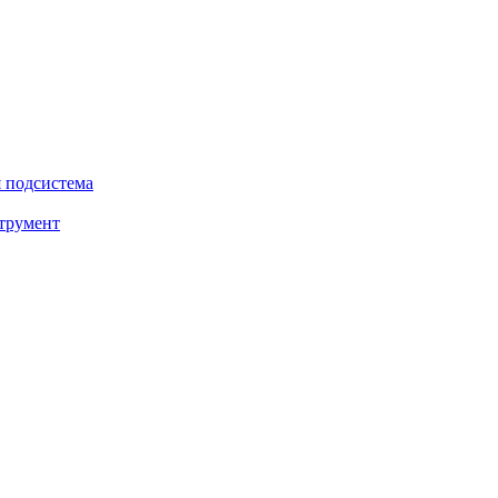
 подсистема
трумент