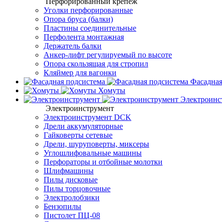
Перфорированный крепеж
Уголки перфорированные
Опора бруса (балки)
Пластины соединительные
Перфолента монтажная
Держатель балки
Анкер-лифт регулируемый по высоте
Опора скользящая для стропил
Кляймер для вагонки
Фасадная
Хомуты
Электроинс
Электроинструмент
Электроинструмент DCK
Дрели аккумуляторные
Гайковерты сетевые
Дрели, шуруповерты, миксеры
Углошлифовальные машины
Перфораторы и отбойные молотки
Шлифмашины
Пилы дисковые
Пилы торцовочные
Электролобзики
Бензопилы
Пистолет ПЦ-08