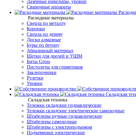
Лазерные нивелиры, уровни
Сварочные аппараты
Расходн
Расходные материалы
Сверла по металлу
Коронки
Сверла по дереву
Диски алмазные
Буры по бетону
Абразивный материал
Щетки для дрелей и УШМ
Биты Gross
Пистолеты для герметиков
Заклепочники
Рулетки
Уровни
Складская тех
Складская техника
Тележки складские гидравлические
Тележки складские электрические самоходные
Штабелеры ручные гидравлические
Штабелеры самоходные
Штабелеры с электроподъемом
Подъемники электрические