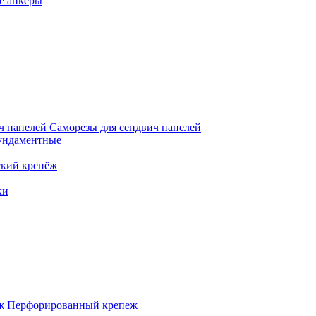
е анкеры
Саморезы для сендвич панелей
ундаментные
кий крепёж
ки
Перфорированный крепеж