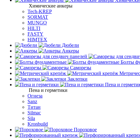
Химически
Химические анкеры
Tech-KREP
SORMAT
MUNGO
HILTI
FASTY
HIMTEX
Дюбели
Анкеры
Болты ф
Саморезы
Метричес
Заклепки
Пена и гермети
Пена и герметики
Огнеза
Sanz
Титан
Silmac
Sila
Kronbuild
Пороховое