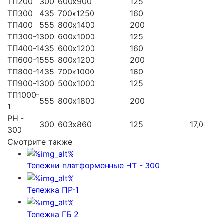
ТП200
300
600х900
125
ТП300
435
700х1250
160
ТП400
555
800х1400
200
ТП300-1
300
600х1000
125
ТП400-1
435
600х1200
160
ТП600-1
555
800х1200
200
ТП800-1
435
700х1000
160
ТП900-1
300
500х1000
125
ТП1000-
555
800х1800
200
1
РН -
300
603х860
125
17,0
300
Смотрите также
Тележки платформенные НТ - 300
Тележка ПР-1
Тележка ГБ 2