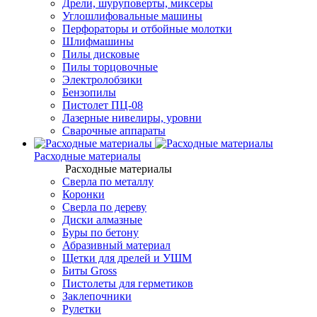
Дрели, шуруповерты, миксеры
Углошлифовальные машины
Перфораторы и отбойные молотки
Шлифмашины
Пилы дисковые
Пилы торцовочные
Электролобзики
Бензопилы
Пистолет ПЦ-08
Лазерные нивелиры, уровни
Сварочные аппараты
Расходные материалы
Расходные материалы
Сверла по металлу
Коронки
Сверла по дереву
Диски алмазные
Буры по бетону
Абразивный материал
Щетки для дрелей и УШМ
Биты Gross
Пистолеты для герметиков
Заклепочники
Рулетки