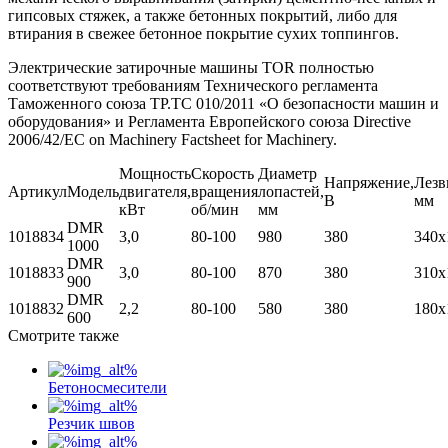
гипсовых стяжек, а также бетонных покрытий, либо для
втирания в свежее бетонное покрытие сухих топпингов.
Электрические затирочные машины TOR полностью
соответствуют требованиям Технического регламента
Таможенного союза ТР.ТС 010/2011 «О безопасности машин и
оборудования» и Регламента Европейского союза Directive
2006/42/EC on Machinery Factsheet for Machinery.
Мощность
Скорость
Диаметр
Напряжение,
Лезв
Артикул
Модель
двигателя,
вращения
лопастей,
В
мм
кВт
об/мин
мм
DMR
1018834
3,0
80-100
980
380
340х
1000
DMR
1018833
3,0
80-100
870
380
310х
900
DMR
1018832
2,2
80-100
580
380
180х
600
Смотрите также
Бетоносмесители
Резчик швов