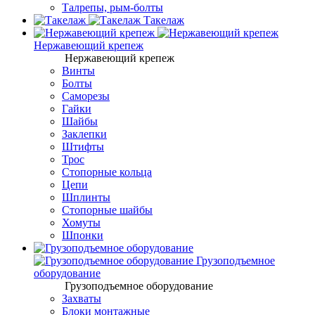
Талрепы, рым-болты
Такелаж
Нержавеющий крепеж
Нержавеющий крепеж
Винты
Болты
Саморезы
Гайки
Шайбы
Заклепки
Штифты
Трос
Стопорные кольца
Цепи
Шплинты
Стопорные шайбы
Хомуты
Шпонки
Грузоподъемное
оборудование
Грузоподъемное оборудование
Захваты
Блоки монтажные