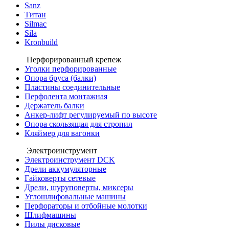
Sanz
Титан
Silmac
Sila
Kronbuild
Перфорированный крепеж
Уголки перфорированные
Опора бруса (балки)
Пластины соединительные
Перфолента монтажная
Держатель балки
Анкер-лифт регулируемый по высоте
Опора скользящая для стропил
Кляймер для вагонки
Электроинструмент
Электроинструмент DCK
Дрели аккумуляторные
Гайковерты сетевые
Дрели, шуруповерты, миксеры
Углошлифовальные машины
Перфораторы и отбойные молотки
Шлифмашины
Пилы дисковые