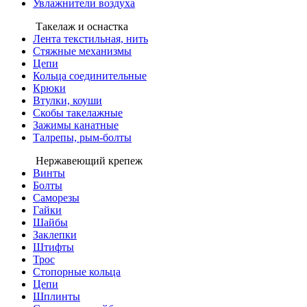
Увлажнители воздуха
Такелаж и оснастка
Лента текстильная, нить
Стяжные механизмы
Цепи
Кольца соединительные
Крюки
Втулки, коуши
Скобы такелажные
Зажимы канатные
Талрепы, рым-болты
Нержавеющий крепеж
Винты
Болты
Саморезы
Гайки
Шайбы
Заклепки
Штифты
Трос
Стопорные кольца
Цепи
Шплинты