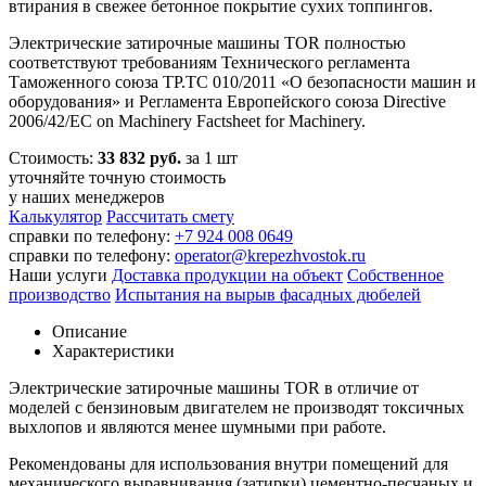
втирания в свежее бетонное покрытие сухих топпингов.
Электрические затирочные машины TOR полностью
соответствуют требованиям Технического регламента
Таможенного союза ТР.ТС 010/2011 «О безопасности машин и
оборудования» и Регламента Европейского союза Directive
2006/42/EC on Machinery Factsheet for Machinery.
Стоимость:
33 832 руб.
за 1 шт
уточняйте точную стоимость
у наших менеджеров
Калькулятор
Рассчитать смету
справки по телефону:
+7 924 008 0649
справки по телефону:
operator@krepezhvostok.ru
Наши услуги
Доставка продукции на объект
Собственное
производство
Испытания на вырыв фасадных дюбелей
Описание
Характеристики
Электрические затирочные машины TOR в отличие от
моделей с бензиновым двигателем не производят токсичных
выхлопов и являются менее шумными при работе.
Рекомендованы для использования внутри помещений для
механического выравнивания (затирки) цементно-песчаных и