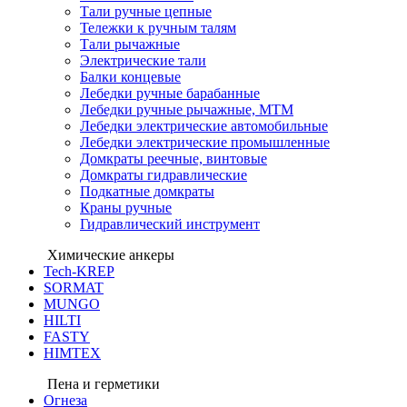
Тали ручные цепные
Тележки к ручным талям
Тали рычажные
Электрические тали
Балки концевые
Лебедки ручные барабанные
Лебедки ручные рычажные, МТМ
Лебедки электрические автомобильные
Лебедки электрические промышленные
Домкраты реечные, винтовые
Домкраты гидравлические
Подкатные домкраты
Краны ручные
Гидравлический инструмент
Химические анкеры
Tech-KREP
SORMAT
MUNGO
HILTI
FASTY
HIMTEX
Пена и герметики
Огнеза