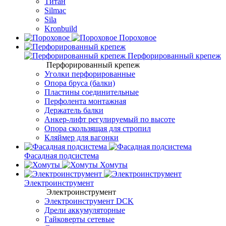
Титан
Silmac
Sila
Kronbuild
Пороховое
Перфорированный крепеж
Перфорированный крепеж
Уголки перфорированные
Опора бруса (балки)
Пластины соединительные
Перфолента монтажная
Держатель балки
Анкер-лифт регулируемый по высоте
Опора скользящая для стропил
Кляймер для вагонки
Фасадная подсистема
Хомуты
Электроинструмент
Электроинструмент
Электроинструмент DCK
Дрели аккумуляторные
Гайковерты сетевые