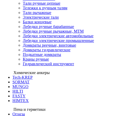
Тали ручные цепные
Тележки к ручным талям
Тали рычажные
Электрические тали
Балки концевые
Лебедки ручные барабанные
Лебедки ручные рычажные, МТМ
Лебедки электрические автомобильные
Лебедки электрические промышленные
Домкраты реечные, винтовые
Домкраты гидравлические
Подкатные домкраты
Краны ручные
Гидравлический инструмент
Химические анкеры
Tech-KREP
SORMAT
MUNGO
HILTI
FASTY
HIMTEX
Пена и герметики
Огнеза