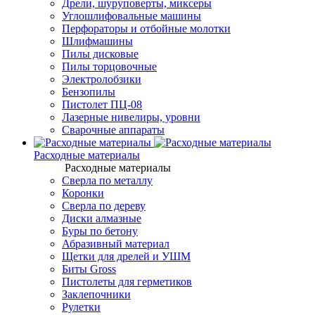
Дрели, шуруповерты, миксеры
Углошлифовальные машины
Перфораторы и отбойные молотки
Шлифмашины
Пилы дисковые
Пилы торцовочные
Электролобзики
Бензопилы
Пистолет ПЦ-08
Лазерные нивелиры, уровни
Сварочные аппараты
Расходные материалы
Расходные материалы
Сверла по металлу
Коронки
Сверла по дереву
Диски алмазные
Буры по бетону
Абразивный материал
Щетки для дрелей и УШМ
Биты Gross
Пистолеты для герметиков
Заклепочники
Рулетки