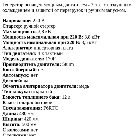
Генератор оснащен мощным двигателем - 7 л. с. с воздушным
охлаждением и защитой от перегрузок и ручным запуском.
Напряжение:
220 В
Стартер:
ручной стартер
Max мощность:
3,8 кВт
Мощность максимальная при 220 В:
3,8 кВт
Мощность номинальная при 220 В:
3,5 кВт
Альтернатор:
инверторная плата
Тип двигателя:
4-х тактный
Модель двигателя:
170F
Производитель двигателя:
Sturm
Контейнерный:
нет
Автозапуск:
нет
Дисплей:
да
Обмотка альтернатора двигателя:
медь
Тип кожуха:
открытый
Емкость топливного бака:
12 л
Класс товара:
бытовой
Свеча зажигания:
F6RTC
Длина:
480 мм
Ширина:
420 мм
Высота:
500 мм
С колесами:
нет
С ручками:
нет