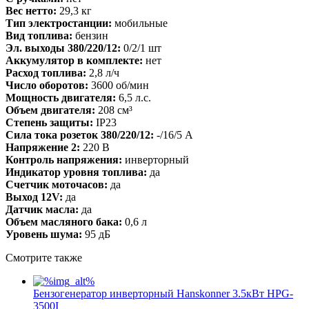
Вес нетто:
29,3 кг
Тип электростанции:
мобильные
Вид топлива:
бензин
Эл. выходы 380/220/12:
0/2/1 шт
Аккумулятор в комплекте:
нет
Расход топлива:
2,8 л/ч
Число оборотов:
3600 об/мин
Мощность двигателя:
6,5 л.с.
Объем двигателя:
208 см³
Степень защиты:
IP23
Сила тока розеток 380/220/12:
-/16/5 А
Напряжение 2:
220 В
Контроль напряжения:
инверторный
Индикатор уровня топлива:
да
Счетчик моточасов:
да
Выход 12V:
да
Датчик масла:
да
Объем масляного бака:
0,6 л
Уровень шума:
95 дБ
Смотрите также
Бензогенератор инверторный Hanskonner 3.5кВт HPG-
3500I