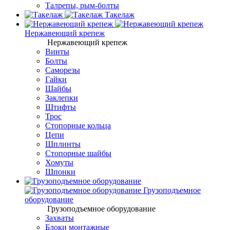
Талрепы, рым-болты
Такелаж
Нержавеющий крепеж
Нержавеющий крепеж
Винты
Болты
Саморезы
Гайки
Шайбы
Заклепки
Штифты
Трос
Стопорные кольца
Цепи
Шплинты
Стопорные шайбы
Хомуты
Шпонки
Грузоподъемное
оборудование
Грузоподъемное оборудование
Захваты
Блоки монтажные