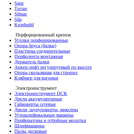
Sanz
Титан
Silmac
Sila
Kronbuild
Перфорированный крепеж
Уголки перфорированные
Опора бруса (балки)
Пластины соединительные
Перфолента монтажная
Держатель балки
Анкер-лифт регулируемый по высоте
Опора скользящая для стропил
Кляймер для вагонки
Электроинструмент
Электроинструмент DCK
Дрели аккумуляторные
Гайковерты сетевые
Дрели, шуруповерты, миксеры
Углошлифовальные машины
Перфораторы и отбойные молотки
Шлифмашины
Пилы дисковые