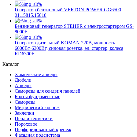
Генератор бензиновый VERTON POWER GG6500
01.15815.15818
Бензиновый генератор STEHER с электростартером GS-
8000Е
Генератор дизельный KOMAN 220В, мощность
6000Вт-6300Вт, силовая розетка, эл. стартер, колеса
RD6300E
Каталог
Химические анкеры
Дюбели
Анкеры
Саморезы для сендвич панелей
Болты фундаментные
Саморезы
Метрический крепёж
Заклепки
Пена и герметики
Пороховое
Перфорированный крепеж
Фасадная подсистема