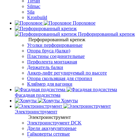
Титан
Silmac
Sila
Kronbuild
Пороховое
Перфорированный крепеж
Перфорированный крепеж
Уголки перфорированные
Опора бруса (балки)
Пластины соединительные
Перфолента монтажная
Держатель балки
Анкер-лифт регулируемый по высоте
Опора скользящая для стропил
Кляймер для вагонки
Фасадная подсистема
Хомуты
Электроинструмент
Электроинструмент
Электроинструмент DCK
Дрели аккумуляторные
Гайковерты сетевые