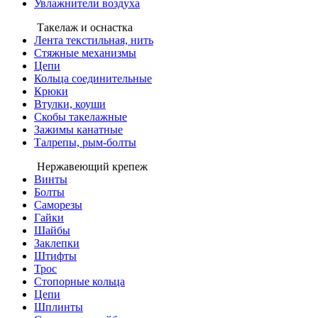
Увлажнители воздуха
Такелаж и оснастка
Лента текстильная, нить
Стяжные механизмы
Цепи
Кольца соединительные
Крюки
Втулки, коуши
Скобы такелажные
Зажимы канатные
Талрепы, рым-болты
Нержавеющий крепеж
Винты
Болты
Саморезы
Гайки
Шайбы
Заклепки
Штифты
Трос
Стопорные кольца
Цепи
Шплинты