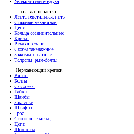
Увлажнители воздуха
Такелаж и оснастка
Лента текстильная, нить
Стяжные механизмы
Цепи
Кольца соединительные
Крюки
Втулки, коуши
Скобы такелажные
Зажимы канатные
Талрепы, рым-болты
Нержавеющий крепеж
Винты
Болты
Саморезы
Гайки
Шайбы
Заклепки
Штифты
Трос
Стопорные кольца
Цепи
Шплинты