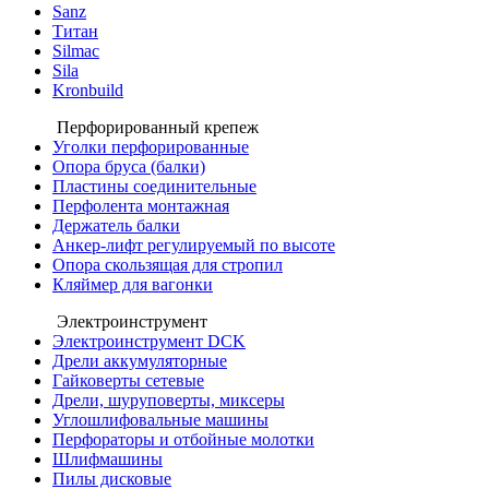
Sanz
Титан
Silmac
Sila
Kronbuild
Перфорированный крепеж
Уголки перфорированные
Опора бруса (балки)
Пластины соединительные
Перфолента монтажная
Держатель балки
Анкер-лифт регулируемый по высоте
Опора скользящая для стропил
Кляймер для вагонки
Электроинструмент
Электроинструмент DCK
Дрели аккумуляторные
Гайковерты сетевые
Дрели, шуруповерты, миксеры
Углошлифовальные машины
Перфораторы и отбойные молотки
Шлифмашины
Пилы дисковые