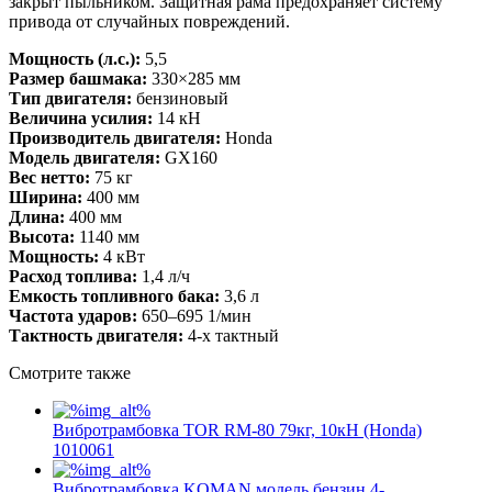
закрыт пыльником. Защитная рама предохраняет систему
привода от случайных повреждений.
Мощность (л.с.):
5,5
Размер башмака:
330×285 мм
Тип двигателя:
бензиновый
Величина усилия:
14 кН
Производитель двигателя:
Honda
Модель двигателя:
GX160
Вес нетто:
75 кг
Ширина:
400 мм
Длина:
400 мм
Высота:
1140 мм
Мощность:
4 кВт
Расход топлива:
1,4 л/ч
Емкость топливного бака:
3,6 л
Частота ударов:
650–695 1/мин
Тактность двигателя:
4-х тактный
Смотрите также
Вибротрамбовка TOR RM-80 79кг, 10кН (Honda)
1010061
Вибротрамбовка KOMAN модель бензин 4-