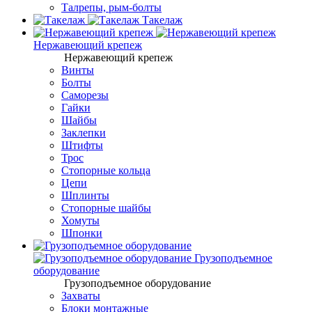
Талрепы, рым-болты
Такелаж
Нержавеющий крепеж
Нержавеющий крепеж
Винты
Болты
Саморезы
Гайки
Шайбы
Заклепки
Штифты
Трос
Стопорные кольца
Цепи
Шплинты
Стопорные шайбы
Хомуты
Шпонки
Грузоподъемное
оборудование
Грузоподъемное оборудование
Захваты
Блоки монтажные