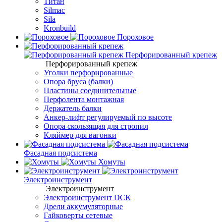
Титан
Silmac
Sila
Kronbuild
Пороховое
Перфорированный крепеж
Перфорированный крепеж
Уголки перфорированные
Опора бруса (балки)
Пластины соединительные
Перфолента монтажная
Держатель балки
Анкер-лифт регулируемый по высоте
Опора скользящая для стропил
Кляймер для вагонки
Фасадная подсистема
Хомуты
Электроинструмент
Электроинструмент
Электроинструмент DCK
Дрели аккумуляторные
Гайковерты сетевые