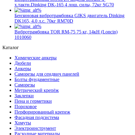
х.тактн.Dinking DK-165 4 лош. силы, 72кг SG70
Бензиновая вибротрамбовка GIKS двигатель Dinking
DK165, 4.0 л.с. 70кг RM70D
Вибротрамбовка TOR RM-75 75 кг, 14кН (Loncin)
1010060
Каталог
Химические анкеры
Дюбели
Анкеры
Саморезы для сендвич панелей
Болты фундаментные
Саморезы
Метрический крепёж
Заклепки
Пена и герметики
Пороховое
Перфорированный крепеж
Фасадная подсистема
Хомуты
Электроинструмент
Расходные материалы