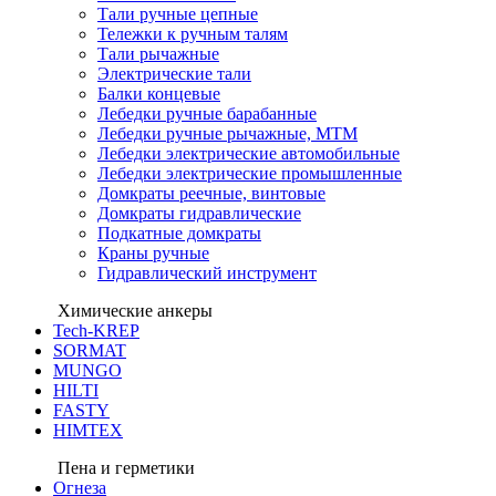
Тали ручные цепные
Тележки к ручным талям
Тали рычажные
Электрические тали
Балки концевые
Лебедки ручные барабанные
Лебедки ручные рычажные, МТМ
Лебедки электрические автомобильные
Лебедки электрические промышленные
Домкраты реечные, винтовые
Домкраты гидравлические
Подкатные домкраты
Краны ручные
Гидравлический инструмент
Химические анкеры
Tech-KREP
SORMAT
MUNGO
HILTI
FASTY
HIMTEX
Пена и герметики
Огнеза