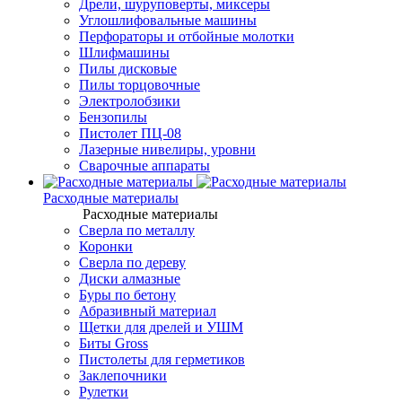
Дрели, шуруповерты, миксеры
Углошлифовальные машины
Перфораторы и отбойные молотки
Шлифмашины
Пилы дисковые
Пилы торцовочные
Электролобзики
Бензопилы
Пистолет ПЦ-08
Лазерные нивелиры, уровни
Сварочные аппараты
Расходные материалы
Расходные материалы
Сверла по металлу
Коронки
Сверла по дереву
Диски алмазные
Буры по бетону
Абразивный материал
Щетки для дрелей и УШМ
Биты Gross
Пистолеты для герметиков
Заклепочники
Рулетки