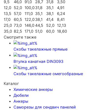
9,5
46,0
91,0
28,7
31,8
3,50
12,0
52,0
100,0
31,8
35,1
4,91
13,5
57,0
111,0
35,1
38,1
6,24
17,0
60,5
122,0
38,1
41,4
8,41
25,0
73,0
146,0
44,5
52,0
12,13
35,0
82,5
171,0
51,0
60,0
18,60
Смотрите также
Скобы такелажные прямые
Втулка канатная DIN3093
Скобы такелажные омегообразные
Каталог
Химические анкеры
Дюбели
Анкеры
Саморезы для сендвич панелей