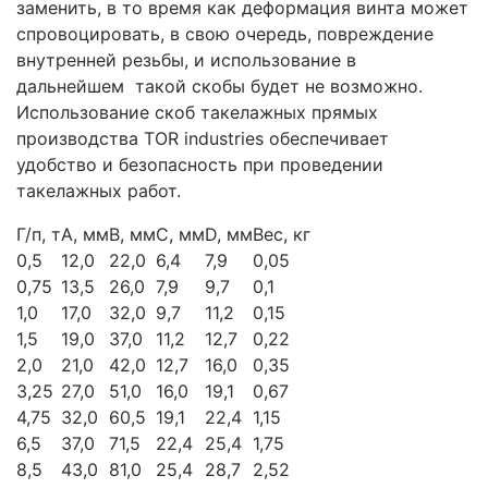
заменить, в то время как деформация винта может
спровоцировать, в свою очередь, повреждение
внутренней резьбы, и использование в
дальнейшем такой скобы будет не возможно.
Использование скоб такелажных прямых
производства TOR industries обеспечивает
удобство и безопасность при проведении
такелажных работ.
Г/п, т
A, мм
B, мм
C, мм
D, мм
Вес, кг
0,5
12,0
22,0
6,4
7,9
0,05
0,75
13,5
26,0
7,9
9,7
0,1
1,0
17,0
32,0
9,7
11,2
0,15
1,5
19,0
37,0
11,2
12,7
0,22
2,0
21,0
42,0
12,7
16,0
0,35
3,25
27,0
51,0
16,0
19,1
0,67
4,75
32,0
60,5
19,1
22,4
1,15
6,5
37,0
71,5
22,4
25,4
1,75
8,5
43,0
81,0
25,4
28,7
2,52