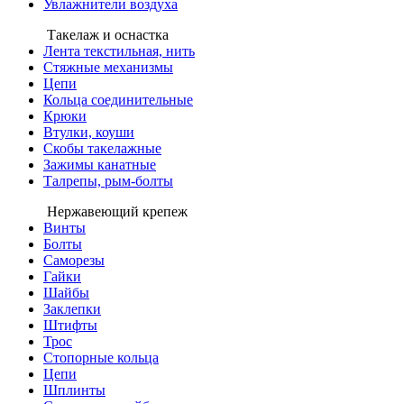
Увлажнители воздуха
Такелаж и оснастка
Лента текстильная, нить
Стяжные механизмы
Цепи
Кольца соединительные
Крюки
Втулки, коуши
Скобы такелажные
Зажимы канатные
Талрепы, рым-болты
Нержавеющий крепеж
Винты
Болты
Саморезы
Гайки
Шайбы
Заклепки
Штифты
Трос
Стопорные кольца
Цепи
Шплинты