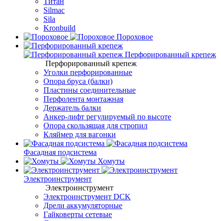
Титан
Silmac
Sila
Kronbuild
Пороховое
Перфорированный крепеж
Перфорированный крепеж
Уголки перфорированные
Опора бруса (балки)
Пластины соединительные
Перфолента монтажная
Держатель балки
Анкер-лифт регулируемый по высоте
Опора скользящая для стропил
Кляймер для вагонки
Фасадная подсистема
Хомуты
Электроинструмент
Электроинструмент
Электроинструмент DCK
Дрели аккумуляторные
Гайковерты сетевые