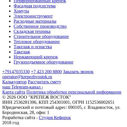
Перфорированный крепеж
Фасадная подсистема
Хомуты
Электроинструмент
Расходные материалы
Собственное производство
Складская техника
Строительное оборудование
Тепловое оборудование
Такелаж и оснастка
Такелаж
Нержавеющий крепеж
Грузоподъемное оборудование
+79147035330
+7 423 200 8800
Заказать звонок
operator@krepezhvostok.ru
Калькулятор
Рассчитать смету
наш Telegram-канал
›
Карта сайта
Политика обработки персональной информации
© 2026 ООО "КРЕПЕЖ ВОСТОК"
ИНН 2536281396, КПП 254301001, ОГРН 1152536002651
Юридический и почтовый адрес: 690105, г. Владивосток, ул.
Бородинская, 28, офис 1
Разработка сайта -
Студия Кефирок
2018 год