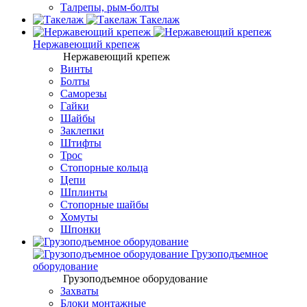
Талрепы, рым-болты
Такелаж
Нержавеющий крепеж
Нержавеющий крепеж
Винты
Болты
Саморезы
Гайки
Шайбы
Заклепки
Штифты
Трос
Стопорные кольца
Цепи
Шплинты
Стопорные шайбы
Хомуты
Шпонки
Грузоподъемное
оборудование
Грузоподъемное оборудование
Захваты
Блоки монтажные