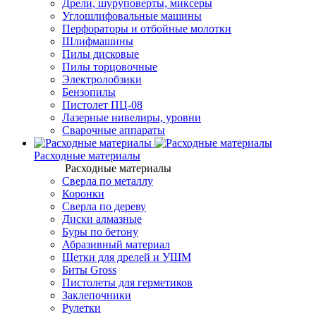
Дрели, шуруповерты, миксеры
Углошлифовальные машины
Перфораторы и отбойные молотки
Шлифмашины
Пилы дисковые
Пилы торцовочные
Электролобзики
Бензопилы
Пистолет ПЦ-08
Лазерные нивелиры, уровни
Сварочные аппараты
Расходные материалы
Расходные материалы
Сверла по металлу
Коронки
Сверла по дереву
Диски алмазные
Буры по бетону
Абразивный материал
Щетки для дрелей и УШМ
Биты Gross
Пистолеты для герметиков
Заклепочники
Рулетки