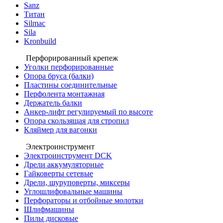
Sanz
Титан
Silmac
Sila
Kronbuild
Перфорированный крепеж
Уголки перфорированные
Опора бруса (балки)
Пластины соединительные
Перфолента монтажная
Держатель балки
Анкер-лифт регулируемый по высоте
Опора скользящая для стропил
Кляймер для вагонки
Электроинструмент
Электроинструмент DCK
Дрели аккумуляторные
Гайковерты сетевые
Дрели, шуруповерты, миксеры
Углошлифовальные машины
Перфораторы и отбойные молотки
Шлифмашины
Пилы дисковые