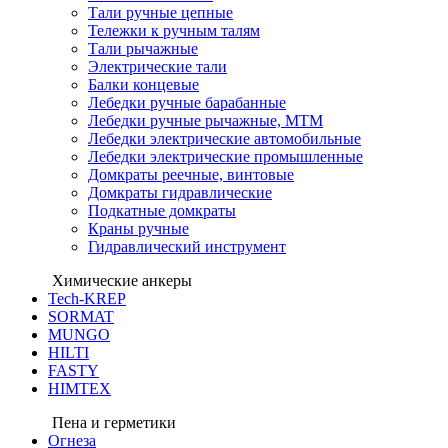
Тали ручные цепные
Тележки к ручным талям
Тали рычажные
Электрические тали
Балки концевые
Лебедки ручные барабанные
Лебедки ручные рычажные, МТМ
Лебедки электрические автомобильные
Лебедки электрические промышленные
Домкраты реечные, винтовые
Домкраты гидравлические
Подкатные домкраты
Краны ручные
Гидравлический инструмент
Химические анкеры
Tech-KREP
SORMAT
MUNGO
HILTI
FASTY
HIMTEX
Пена и герметики
Огнеза