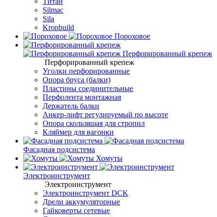
Титан
Silmac
Sila
Kronbuild
Пороховое
Перфорированный крепеж
Перфорированный крепеж
Уголки перфорированные
Опора бруса (балки)
Пластины соединительные
Перфолента монтажная
Держатель балки
Анкер-лифт регулируемый по высоте
Опора скользящая для стропил
Кляймер для вагонки
Фасадная подсистема
Хомуты
Электроинструмент
Электроинструмент
Электроинструмент DCK
Дрели аккумуляторные
Гайковерты сетевые