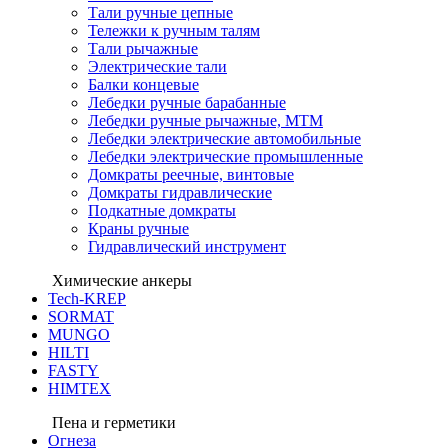
Тали ручные цепные
Тележки к ручным талям
Тали рычажные
Электрические тали
Балки концевые
Лебедки ручные барабанные
Лебедки ручные рычажные, МТМ
Лебедки электрические автомобильные
Лебедки электрические промышленные
Домкраты реечные, винтовые
Домкраты гидравлические
Подкатные домкраты
Краны ручные
Гидравлический инструмент
Химические анкеры
Tech-KREP
SORMAT
MUNGO
HILTI
FASTY
HIMTEX
Пена и герметики
Огнеза