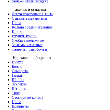
Увлажнители воздуха
Такелаж и оснастка
Лента текстильная, нить
Стяжные механизмы
Цепи
Кольца соединительные
Крюки
Втулки, коуши
Скобы такелажные
Зажимы канатные
Талрепы, рым-болты
Нержавеющий крепеж
Винты
Болты
Саморезы
Гайки
Шайбы
Заклепки
Штифты
Трос
Стопорные кольца
Цепи
Шплинты