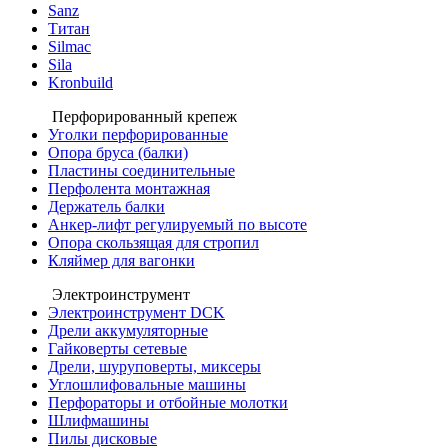
Sanz
Титан
Silmac
Sila
Kronbuild
Перфорированный крепеж
Уголки перфорированные
Опора бруса (балки)
Пластины соединительные
Перфолента монтажная
Держатель балки
Анкер-лифт регулируемый по высоте
Опора скользящая для стропил
Кляймер для вагонки
Электроинструмент
Электроинструмент DCK
Дрели аккумуляторные
Гайковерты сетевые
Дрели, шуруповерты, миксеры
Углошлифовальные машины
Перфораторы и отбойные молотки
Шлифмашины
Пилы дисковые