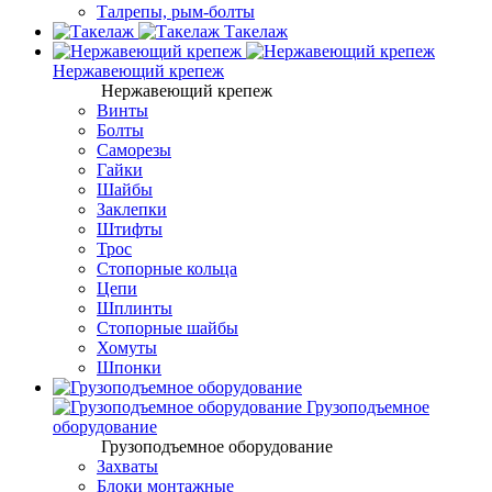
Талрепы, рым-болты
Такелаж
Нержавеющий крепеж
Нержавеющий крепеж
Винты
Болты
Саморезы
Гайки
Шайбы
Заклепки
Штифты
Трос
Стопорные кольца
Цепи
Шплинты
Стопорные шайбы
Хомуты
Шпонки
Грузоподъемное
оборудование
Грузоподъемное оборудование
Захваты
Блоки монтажные