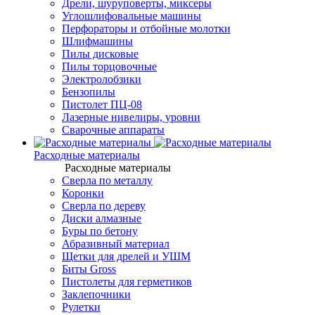
Дрели, шуруповерты, миксеры
Углошлифовальные машины
Перфораторы и отбойные молотки
Шлифмашины
Пилы дисковые
Пилы торцовочные
Электролобзики
Бензопилы
Пистолет ПЦ-08
Лазерные нивелиры, уровни
Сварочные аппараты
Расходные материалы
Расходные материалы
Сверла по металлу
Коронки
Сверла по дереву
Диски алмазные
Буры по бетону
Абразивный материал
Щетки для дрелей и УШМ
Биты Gross
Пистолеты для герметиков
Заклепочники
Рулетки