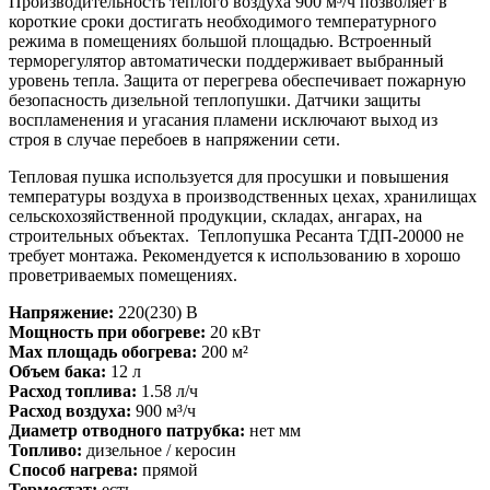
Производительность теплого воздуха 900 м³/ч позволяет в
короткие сроки достигать необходимого температурного
режима в помещениях большой площадью. Встроенный
терморегулятор автоматически поддерживает выбранный
уровень тепла. Защита от перегрева обеспечивает пожарную
безопасность дизельной теплопушки. Датчики защиты
воспламенения и угасания пламени исключают выход из
строя в случае перебоев в напряжении сети.
Тепловая пушка используется для просушки и повышения
температуры воздуха в производственных цехах, хранилищах
сельскохозяйственной продукции, складах, ангарах, на
строительных объектах. Теплопушка Ресанта ТДП-20000 не
требует монтажа. Рекомендуется к использованию в хорошо
проветриваемых помещениях.
Напряжение:
220(230) В
Мощность при обогреве:
20 кВт
Max площадь обогрева:
200 м²
Объем бака:
12 л
Расход топлива:
1.58 л/ч
Расход воздуха:
900 м³/ч
Диаметр отводного патрубка:
нет мм
Топливо:
дизельное / керосин
Способ нагрева:
прямой
Термостат:
есть